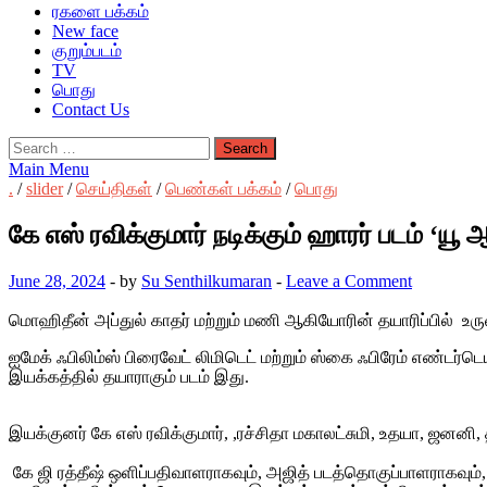
ரகளை பக்கம்
New face
குறும்படம்
TV
பொது
Contact Us
Search
for:
Main Menu
.
/
slider
/
செய்திகள்
/
பெண்கள் பக்கம்
/
பொது
June 28, 2024
-
by
Su Senthilkumaran
-
Leave a Comment
மொஹிதீன் அப்துல் காதர் மற்றும் மணி ஆகியோரின் தயாரிப்பில் உருவ
ஐமேக் ஃபிலிம்ஸ் பிரைவேட் லிமிடெட் மற்றும் ஸ்கை ஃபிரேம் எண்டர்ட
இயக்கத்தில் தயாராகும் படம் இது.
இயக்குனர் கே எஸ் ரவிக்குமார், ,ரச்சிதா மகாலட்சுமி, உதயா, ஜனனி, 
கே ஜி ரத்தீஷ் ஒளிப்பதிவாளராகவும், அஜித் படத்தொகுப்பாளராகவு