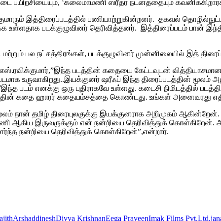
ை பயிற்சியையும், ‘கலைமாமணி ஸ்ரீதர் நடனத்தையும் கவனிக்கிறார்
குமாரும் இத்திரைப்படத்தில் பணியாற்றுகின்றனர்.
தகவல் தொழில்நுட்ப
ள்ளதாக படக்குழுவினர் தெரிவித்தனர். இத்திரைப்படம் பான் இந்தி
மி மற்றும் பல நட்சத்திரங்கள், படக்குழுவினர் முன்னிலையில் இத் திர
.எஸ்.ரவிக்குமார்,”இந்த படத்தின் கதையை கேட்டவுடன் வித்தியாசம
்படமாக உருவாகிறது..இயக்குனர் ஷரீஃப் இந்த திரைப்படத்தின் மூலம
”இந்த படம் எனக்கு ஒரு புதிராகவே உள்ளது. கடைசி நிமிடத்தில் படத்த
படத்தின் கதை ஹாரர் கதையம்சத்தை கொண்டது. உங்கள் அனைவரது எதிர்பார
் மூலம் நான் தமிழ் திரையுலகுக்கு இயக்குனராக அறிமுகம் ஆகின்றேன்
ணி ஆகிய இருவருக்கும் என் நன்றியை தெரிவித்துக் கொள்கிறேன். அதே 
ார்ந்த நன்றியை தெரிவித்துக் கொள்கிறேன்”,என்றார்.
ajith
Arshad
dinesh
Divya Krishnan
Eega Praveen
Imak Films Pvt.Ltd.
jan