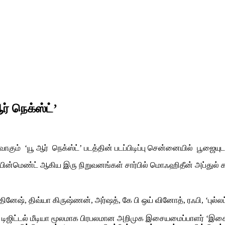
கே எஸ் ரவிக்குமார் நடிக்கும் ஹாரர் படம் ‘யூ ஆர் நெக்ஸ்ட்’
ாகும் ‘யூ ஆர் நெக்ஸ்ட்’ படத்தின் படப்பிடிப்பு சென்னையில் பூஜையு
ெயின்மெண்ட் ஆகிய இரு நிறுவனங்கள் சார்பில் மொஃஹிதீன் அப்துல் காத
தினேஷ், திவ்யா கிருஷ்ணன், அர்ஷத், கே பி ஒய் வினோத், ரஃபி, ‘புல்லட
ம், டிஜிட்டல் மீடியா மூலமாக பிரபலமான அறிமுக இசையமைப்பாளர் ‘