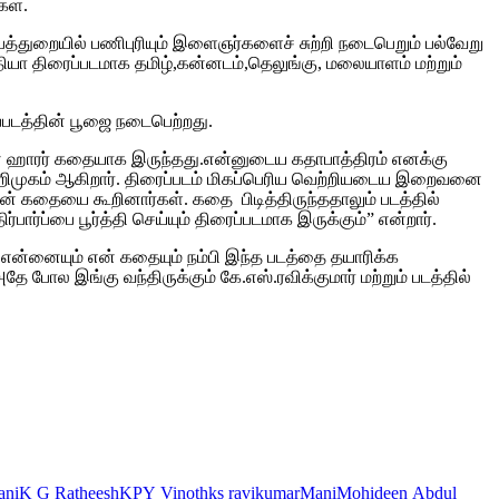
கள்.
த்துறையில் பணிபுரியும் இளைஞர்களைச் சுற்றி நடைபெறும் பல்வேறு
யா திரைப்படமாக தமிழ்,கன்னடம்,தெலுங்கு, மலையாளம் மற்றும்
ைப்படத்தின் பூஜை நடைபெற்றது.
ான ஹாரர் கதையாக இருந்தது.என்னுடைய கதாபாத்திரம் எனக்கு
் அறிமுகம் ஆகிறார். திரைப்படம் மிகப்பெரிய வெற்றியடைய இறைவனை
ின் கதையை கூறினார்கள். கதை பிடித்திருந்ததாலும் படத்தில்
்ப்பை பூர்த்தி செய்யும் திரைப்படமாக இருக்கும்” என்றார்.
. என்னையும் என் கதையும் நம்பி இந்த படத்தை தயாரிக்க
போல இங்கு வந்திருக்கும் கே.எஸ்.ரவிக்குமார் மற்றும் படத்தில்
ani
K G Ratheesh
KPY Vinoth
ks ravikumar
Mani
Mohideen Abdul