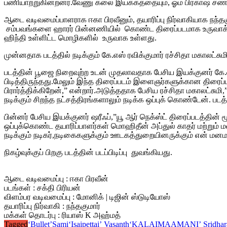
பணியாற்றுகின்றனர்.வேணு கலை இயக்கத்தையும், ஓம் பிரகாஷ் சண்ட
ஆடை வடிவமைப்பாளராக ஈகா பிரவீனும், தயாரிப்பு நிர்வாகியாக நந்த
சம்பவங்களை ஹாரர் பின்னணியில் கொண்ட திரைப்படமாக உருவாக்க உ
ஹிந்தி உள்ளிட்ட மொழிகளில் உருவாக உள்ளது.
முன்னதாக படத்தில் நடிக்கும் கே.எஸ் ரவிக்குமார் ரச்சிதா மகாலட்சு
படத்தின் பூஜை நிறைவுற்ற உடன் முதலாவதாக பேசிய இயக்குனர் கே
பிடித்திருந்தது.மேலும் இந்த திரைப்படம் இளைஞர்களுக்கான திரைப
பிரார்த்திக்கிறேன்,” என்றார்.
அடுத்ததாக பேசிய ரச்சிதா மகாலட்சுமி,
நடிக்கும் சிறந்த நட்சத்திரங்களாலும் நடிக்க ஒப்புக் கொண்டேன். 
பின்னர் பேசிய இயக்குனர் ஷரீஃப்,”யூ ஆர் நெக்ஸ்ட் திரைப்படத்தின
ஒப்புக்கொண்ட தயாரிப்பாளர்கள் மொஹிதீன் அப்துல் காதர் மற்றும் ம
நடிக்கும் நடிகர்,நடிகைகளுக்கும் ஊடகத்துறையினருக்கும் என் மனம
நிகழ்வுக்குப் பிறகு படத்தின் படப்பிடிப்பு துவங்கியது.
ஆடை வடிவமைப்பு : ஈகா பிரவீன்
படங்கள் : சக்தி பிரியன்
விளம்பர வடிவமைப்பு : மோனிக் | டிஜின் ஸ்டுடியோஸ்
தயாரிப்பு நிர்வாகி : நந்தகுமார்
மக்கள் தொடர்பு : ரியாஸ் K அஹ்மத்
Tagged
‘Bullet’Sami
‘Isaipettai’ Vasanth
‘KALAIMAAMANI’ Sridhar