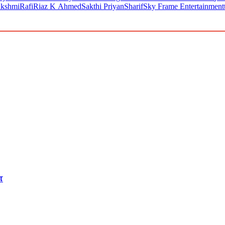
akshmi
Rafi
Riaz K Ahmed
Sakthi Priyan
Sharif
Sky Frame Entertainment
ழா