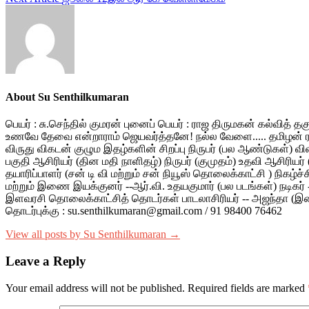
navigation
About Su Senthilkumaran
பெயர் : சு.செந்தில் குமரன் புனைப் பெயர் : ராஜ திருமகன் கல்வித் தகுதி : B.E. Mechanical பிரசுரமான முதல் படைப்பு : கவிதை -- பெங்களூரில் நடந்த 'பெரிய' மாநாட்டில் தேங்காய் எண்ணையில் சமைத்த
உணவே தேவை என்றாராம் ஜெயவர்த்தனே! நல்ல வேளை..... தமிழன் ரத்தம் கேட்கவில்லையே (ஜூனியர் விகடன் ) பத்திரிக்கைப் பணி : விகடன் மாணவ நிருபர் திட்டம் மிகச் சிறந்த நிருபர் (outstanding reporter)
விருது விகடன் குழும இதழ்களின் சிறப்பு நிருபர் (பல ஆண்டுகள்) விளம்பர முகவர் ---ஏற்றுமதி உலகம் இதழ் (ஒரு ஆண்டு) கட்டுரைப் பகுதி பொறுப்பாசிரியர் --மாலை முரசு குழும இதழ்கள் (பல ஆண்டு) சினிமா
பகுதி ஆசிரியர் (தின மதி நாளிதழ்) நிருபர் (குமுதம்) உதவி ஆசிரியர் (குமுதம் ரிப்போர்ட்டர்) பொறுப்பாசிரியர் (குமுதம் ஹெல்த்) சினிமா பகுதி ஆசிரியர் (தின இதழ் நாளிதழ் ) தொலைக்காட்சிப் பணி : நிகழ்ச்சி
தயாரிப்பாளர் (சன் டி வி மற்றும் சன் நியூஸ் தொலைக்காட்சி ) நிகழ்ச்சி ஆங்கர் (மக்கள் டிவி , டான் டிவி , டி டி என் தொலைக் காட்சி ) நடுவர் (ஜெயா டிவி டாக்குமெண்டரி விருது ) திரைப் படைப்பாளியாக : உதவி
மற்றும் இணை இயக்குனர் --ஆர்.வி. உதயகுமார் (பல படங்கள்) நடிகர் -- முழு நீள கதாபாத்திரம் -- அஜந்தா (தமிழ் , தெலுங்கு ) -- நட்புக்காக (இரும்புக் கோட்டை முரட்டு சிங்கம் , முத்துக்கு முத்தாக) -- கஸ்தூரி ,
இளவரசி தொலைக்காட்சித் தொடர்கள் பாடலாசிரியர் -- அஜந்தா (இளையராஜா), அடாவடி (தேவா), முத்துக் குமரனின் காதல் (நவநீத் ) வெண்மேகம் (ஜாபர் ) அடுத்த கட்டம் : திரைப்பட இயக்கம் /நடிப்பு / எழுத்து
தொடர்புக்கு : su.senthilkumaran@gmail.com / 91 98400 76462
View all posts by Su Senthilkumaran →
Leave a Reply
Your email address will not be published.
Required fields are marked