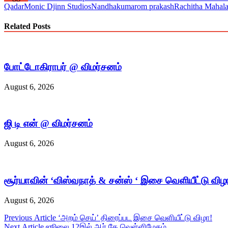
Qadar
Monic Djinn Studios
Nandhakumar
om prakash
Rachitha Mahal
Related Posts
போட்டோகிராபர் @ விமர்சனம்
August 6, 2026
ஜி டி என் @ விமர்சனம்
August 6, 2026
சூர்யாவின் ‘விஸ்வநாத் & சன்ஸ் ‘ இசை வெளியீட்டு வி
August 6, 2026
Post
Previous Article
‘அறம் செய்’ திரைப்பட இசை வெளியீட்டு விழா!
Next Article
ஜூலை 12இல் ஆர் கே வெள்ளிமேகம்