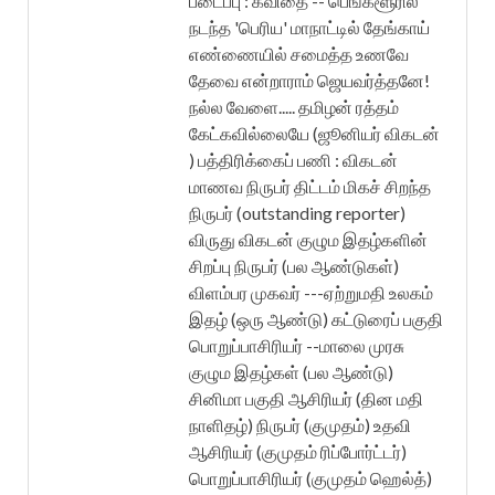
படைப்பு : கவிதை -- பெங்களூரில்
நடந்த 'பெரிய' மாநாட்டில் தேங்காய்
எண்ணையில் சமைத்த உணவே
தேவை என்றாராம் ஜெயவர்த்தனே!
நல்ல வேளை..... தமிழன் ரத்தம்
கேட்கவில்லையே (ஜூனியர் விகடன்
) பத்திரிக்கைப் பணி : விகடன்
மாணவ நிருபர் திட்டம் மிகச் சிறந்த
நிருபர் (outstanding reporter)
விருது விகடன் குழும இதழ்களின்
சிறப்பு நிருபர் (பல ஆண்டுகள்)
விளம்பர முகவர் ---ஏற்றுமதி உலகம்
இதழ் (ஒரு ஆண்டு) கட்டுரைப் பகுதி
பொறுப்பாசிரியர் --மாலை முரசு
குழும இதழ்கள் (பல ஆண்டு)
சினிமா பகுதி ஆசிரியர் (தின மதி
நாளிதழ்) நிருபர் (குமுதம்) உதவி
ஆசிரியர் (குமுதம் ரிப்போர்ட்டர்)
பொறுப்பாசிரியர் (குமுதம் ஹெல்த்)