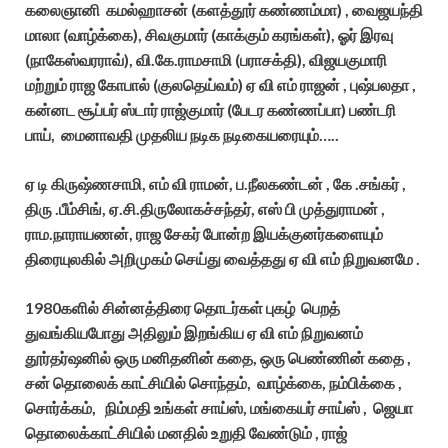
கலைஞானி கமல்ஹாசன் (களத்தூர் கண்ணம்மா) , வைஜயந்தி
மாலா (வாழ்க்கை), சிவகுமார் (காக்கும் கரங்கள்), ஓர் இரவு
(நாகேஸ்வரராவ்), வி.கே.ராமசாமி (பராசக்தி), விஜயகுமாரி
மற்றும் ராஜ கோபால் (குலதெய்வம்) ஏ வி எம் ராஜன் , புஷ்பலதா ,
கன்னட சூப்பர் ஸ்டார் ராஜ்குமார் (பேடர கண்ணப்பா) பண்டரி
பாய், மைனாவதி முதலிய நடிக நடிகையரையும்…..
ஏ டி கிருஷ்ணசாமி, எம் வி ராமன், ப.நீலகண்டன் , கே .சங்கர் ,
திரு .பீம்சிங், ஏ.சி.திருலோகச்சந்தர், எஸ் பி முத்துராமன் ,
ராம.நாராயணன், ராஜ சேகர் போன்ற இயக்குனர்களையும்
திரையுலகில் அறிமுகம் செய்து வைத்தது ஏ வி எம் நிறுவனமே .
1980களில் சின்னத்திரை தொடர்கள் புகழ் பெறத்
துவங்கியபோது அதிலும் இறங்கிய ஏ வி எம் நிறுவனம்
தூர்தர்ஷனில் ஒரு மனிதனின் கதை, ஒரு பெண்ணின் கதை ,
சன் தொலைக் காட்சியில் சொந்தம், வாழ்க்கை, நம்பிக்கை ,
சொர்க்கம், நிம்மதி உங்கள் சாய்ஸ், மங்கையர் சாய்ஸ் , ஜெயா
தொலைக்காட்சியில் மனதில் உறுதி வேண்டும் , ராஜ்