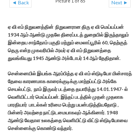
Picture 1 of 65
◄ Back
Next ►
ஏ வி எம் நிறுவனத்தின் நிறுவனரான திரு ஏ வி மெய்யப்பன்
1934 ஆம் ஆண்டு முதலே திரைப்படத் துறையில் இருந்தாலும்
இன்றைய சாந்தோம் பகுதி மற்றும் மைலாப்பூரில் 60, தெற்குத்
தெரு என்ற முகவரியில் அவர் ஏ வி எம் நிறுவனத்தை
துவங்கியது 1945 ஆண்டு அக்டோபர் 14 ஆம் தேதிதான்.
சென்னையில் இயங்க ஆரம்பித்த ஏ வி எம் ஸ்டுடியோ மின்சாரத்
தேவை காரணமாக காரைக்குடிக்கு மாற்றப்பட்டு அங்கே
செயல்பட்டு, நாம் இருவர் படத்தை தயாரித்து 14.01.1947- ல்
வெளியிட்டார் மெய்யப்பன். இந்தப் படத்தில் முதன் முதலாக
பாரதியார் பாடல்கள் உரிமை பெற்று பயன்படுத்தியதோடு ,
பின்னர் அவற்றை நாட்டுடமையாகவும் ஆக்கினார். 1948
ஆண்டு வேதாள உலகத்தை வெளியிட்டு விட்டு ஸ்டுடியோவை
சென்னைக்கு கொண்டு வந்தார்.