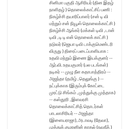
சினிமா பகுதி ஆசிரியர் (தின இதழ்
நாளிதழ் ) தொலைக்காட்சிப் பணி :
நிகழ்ச்சி தயாரிப்பாளர் (சன் டி வி
மற்றும் சன் நியூஸ் தொலைக்காட்சி )
நிகழ்ச்சி ஆங்கர் (மக்கள் டிவி , டான்
டிவி , டி டி என் தொலைக் காட்சி )
நடுவர் (ஜெயா டிவி டாக்குமெண்டரி
விருது ) திரைப் படைப்பாளியாக :
உதவி மற்றும் இணை இயக்குனர் --
ஆர்.வி. உதயகுமார் (பல படங்கள்)
நடிகர் -- முழு நீள கதாபாத்திரம் --
அஜந்தா (தமிழ் , தெலுங்கு ) --
நட்புக்காக (இரும்புக் கோட்டை
முரட்டு சிங்கம் , முத்துக்கு முத்தாக)
-- கஸ்தூரி , இளவரசி
தொலைக்காட்சித் தொடர்கள்
பாடலாசிரியர் -- அஜந்தா
(இளையராஜா), அடாவடி (தேவா),
முத்துக் குமரனின் காதல் (நவநீத் )