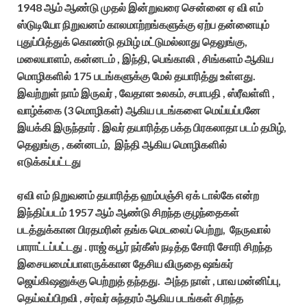
1948 ஆம் ஆண்டு முதல் இன்றுவரை சென்னை ஏ வி எம்
ஸ்டுடியோ நிறுவனம் காலமாற்றங்களுக்கு ஏற்ப தன்னையும்
புதுப்பித்துக் கொண்டு தமிழ் மட்டுமல்லாது தெலுங்கு,
மலையாளம், கன்னடம் , இந்தி, பெங்காலி , சிங்களம் ஆகிய
மொழிகளில் 175 படங்களுக்கு மேல் தயாரித்து உள்ளது.
இவற்றுள் நாம் இருவர் , வேதாள உலகம், சபாபதி , ஸ்ரீவள்ளி ,
வாழ்க்கை (3 மொழிகள்) ஆகிய படங்களை மெய்யப்பனே
இயக்கி இருந்தார் . இவர் தயாரித்த பக்த பிரகலாதா படம் தமிழ்,
தெலுங்கு , கன்னடம், இந்தி ஆகிய மொழிகளில்
எடுக்கப்பட்டது
ஏவி எம் நிறுவனம் தயாரித்த ஹம்பஞ்சி ஏக் டால்கே என்ற
இந்திப்படம் 1957 ஆம் ஆண்டு சிறந்த குழந்தைகள்
படத்துக்கான பிரதமரின் தங்க மெடலைப் பெற்று, நேருவால்
பாராட்டப்பட்டது . ராஜ் கபூர் நர்கீஸ் நடித்த சோரி சோரி சிறந்த
இசையமைப்பாளருக்கான தேசிய விருதை ஷங்கர்
ஜெய்கிஷனுக்கு பெற்றுத் தந்தது. அந்த நாள் , பாவ மன்னிப்பு,
தெய்வப்பிறவி , சர்வர் சுந்தரம் ஆகிய படங்கள் சிறந்த