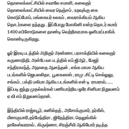
தொலைக்காட்சியில் சவாலே சமாளி, கலைஞர்
தொலைக்காட்சியில் வைர நெஞ்சம் , உறவுக்கு கை
கொடுப்போம், மங்கையர் உலகம் , வைராக்கியம் ஆகிய
தொடர்களை தந்தது . இப்போது மோகினி என்ற தொடர் சுமார்
1400 எபிசோடுகளை தாண்டி வெற்றிகரமாக ஒளிபரப்பாகிக்
கொண்டிருகிறது.
ஓர் இரவு படத்தில் அறிஞர் அண்ணா, பரசாக்தியில் கலைஞர்
கருணாநிதி, அன்பே வா படத்தில் எம் ஜிஆர் , மேஜர்
சந்திரகாந்த், அநாதை ஆனந்தன் , எங்க மாமா ஆகிய
படங்களில் ஜெயலலிதா, பூகைலாஸ் , ராமு ,சிட்டி செல்லுலு,
சங்கம் , பக்தி மகிமா ஆகிய படங்களில் என் டி ராமராவ்……
இப்படி ஐந்து முதல்வர்கள் பணியாற்றிய ஒரே சினிமா நிறுவனம்
ஏ வி எம் நிறுவனம்தான்.
இந்தியில் ராஜ்கபூர், சுனில்தத் , அசோக்குமார், நர்கீஸ்,
மீனாகுமாரி,தர்மேந்திரா , ஜிதேந்திரா, தெலுங்கில்
நாகேஸ்வரராவ் , கிருஷ்ணா, சிரஞ்சீவி ஆகியோர் நடித்த