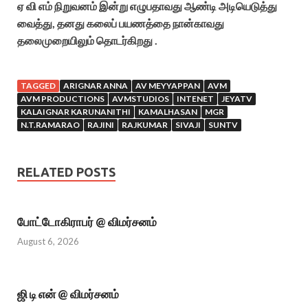
ஏ வி எம் நிறுவனம் இன்று எழுபதாவது ஆண்டி அடியெடுத்து
வைத்து, தனது கலைப் பயணத்தை நான்காவது
தலைமுறையிலும் தொடர்கிறது .
TAGGED
ARIGNAR ANNA
AV MEYYAPPAN
AVM
AVM PRODUCTIONS
AVMSTUDIOS
INTENET
JEYATV
KALAIGNAR KARUNANITHI
KAMALHASAN
MGR
N.T.RAMARAO
RAJINI
RAJKUMAR
SIVAJI
SUNTV
RELATED POSTS
போட்டோகிராபர் @ விமர்சனம்
August 6, 2026
ஜி டி என் @ விமர்சனம்