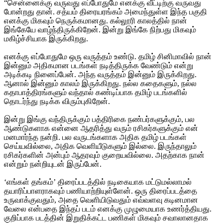
“சென்னைக்கு வருவது எப்போதுமே எனக்கு வீட்டிற்கு வருவது
போன்றது தான். சத்யம் திரையரங்கம் அமைந்துள்ள இந்த பகுதி
எனக்கு மிகவும் நெருக்கமானது. கல்லூரி காலத்தில் நான்
இங்கேயே வாழ்ந்திருக்கிறேன். இன்று இங்கே நிற்பது மிகவும்
மகிழ்ச்சியாக இருக்கிறது.
எனக்கு எப்போதுமே ஒரு வருத்தம் உண்டு. தமிழ் சினிமாவில் நான்
இன்னும் அதிகமான படங்கள் நடித்திருக்க வேண்டும் என்று
அடிக்கடி நினைப்பேன். அந்த வருத்தம் இன்னும் இருக்கிறது.
ஆனால் இன்னும் காலம் இருக்கிறது. நல்ல கதைகளும், நல்ல
கதாபாத்திரங்களும் வந்தால் கண்டிப்பாக தமிழ் படங்களில்
தொடர்ந்து நடிக்க விரும்புகிறேன்.
இன்று இங்கு வந்திருக்கும் பத்திரிகை நண்பர்களுக்கும், பல
ஆண்டுகளாக என்னை ஆதரித்து வரும் ரசிகர்களுக்கும் என்
மனமார்ந்த நன்றி. பல வருடங்களாக அதிக தமிழ் படங்கள்
செய்யவில்லை, அதிக வெளியீடுகளும் இல்லை. இருந்தாலும்
ரசிகர்களின் அன்பும் ஆதரவும் குறையவில்லை. அதற்காக நான்
என்றும் நன்றியுடன் இருப்பேன்.
‘எங்கள் தங்கம்’ திரைப்படத்தில் நடிகையாக மட்டுமல்லாமல்
தயாரிப்பாளராகவும் பணியாற்றியுள்ளேன். ஒரு திரைப்படத்தை
உருவாக்குவதும், அதை வெளியிடுவதும் எவ்வளவு கடினமான
வேலை என்பதை இந்தப் படம் எனக்கு முழுமையாக உணர்த்தியது.
குறிப்பாக படத்தின் இறுதிக்கட்ட பணிகள் மிகவும் சவாலானதாக