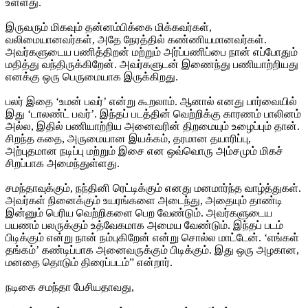
உள்ளது.
இருவரும் மிகவும் தன்னம்பிக்கை மிக்கவர்கள்,
வலிமையானவர்கள், அதே நேரத்தில் கண்ணியமானவர்கள்.
அவர்களுடைய பணித்திறன் மற்றும் அர்ப்பணிப்பை நான் எப்போதும்
மதித்து வந்திருக்கிறேன். அவர்களுடன் இணைந்து பணியாற்றியது
எனக்கு ஒரு பெருமையாக இருக்கிறது.
பலர் இதை ‘உமன் பவர்’ என்று கூறலாம். ஆனால் எனது பார்வையில்
இது ‘டாலண்ட் பவர்’. இந்தப் படத்தின் வெற்றிக்கு காரணம் பாலினம்
அல்ல, இதில் பணியாற்றிய அனைவரின் திறமையும் உழைப்பும் தான்.
சிறந்த கதை, அருமையான இயக்கம், தரமான தயாரிப்பு,
அற்புதமான நடிப்பு மற்றும் இசை என ஒவ்வொரு அம்சமும் மிகச்
சிறப்பாக அமைந்துள்ளது.
சமந்தாவுக்கும், நந்தினி ரெட்டிக்கும் எனது மனமார்ந்த வாழ்த்துகள்.
அவர்கள் நினைக்கும் உயரங்களை அடைந்து, அதையும் தாண்டி
இன்னும் பெரிய வெற்றிகளை பெற வேண்டும். அவர்களுடைய
பயணம் பலருக்கும் உத்வேகமாக அமைய வேண்டும். இந்தப் படம்
பிடிக்கும் என்று நான் நம்புகிறேன் என்று சொல்ல மாட்டேன். ‘எங்கள்
தங்கம்’ கண்டிப்பாக அனைவருக்கும் பிடிக்கும். இது ஒரு அழகான,
மனதை தொடும் திரைப்படம்” என்றார்.
நடிகை சமந்தா பேசியதாவது,