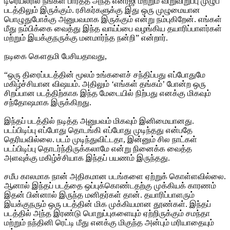
டிரெய்லரில் நீங்கள் பார்த்த அந்த எனர்ஜி மற்றும் விறுவிறுப்பு முழுப்
படத்திலும் இருக்கும். ரசிகர்களுக்கு இது ஒரு முழுமையான
பொழுதுபோக்கு அனுபவமாக இருக்கும் என்று நம்புகிறேன். எங்கள்
மீது நம்பிக்கை வைத்து இந்த வாய்ப்பை வழங்கிய தயாரிப்பாளர்கள்
மற்றும் இயக்குநருக்கு மனமார்ந்த நன்றி” என்றார்.
நடிகை கௌதமி பேசியதாவது,
“ஒரு திரைப்படத்தின் மூலம் உங்களைச் சந்திப்பது எப்போதுமே
மகிழ்ச்சியான விஷயம். அதிலும் ‘எங்கள் தங்கம்’ போன்ற ஒரு
சிறப்பான படத்திற்காக இந்த மேடையில் நிற்பது எனக்கு மிகவும்
சந்தோஷமாக இருக்கிறது.
இந்தப் படத்தில் நடித்த அனுபவம் மிகவும் இனிமையானது.
படப்பிடிப்பு எப்போது தொடங்கி எப்போது முடிந்தது என்பதே
தெரியவில்லை. படம் முடிந்துவிட்டதா, இன்னும் சில நாட்கள்
படப்பிடிப்பு தொடர்ந்திருக்கலாமே என்று நினைக்க வைத்த
அளவுக்கு மகிழ்ச்சியாக இந்தப் பயணம் இருந்தது.
சமீப காலமாக நான் அதிகமான படங்களை ஏற்றுக் கொள்ளவில்லை.
ஆனால் இந்தப் படத்தை ஒப்புக்கொண்டதற்கு முக்கியக் காரணம்
இதன் பின்னால் இருந்த மனிதர்கள் தான். தயாரிப்பாளரும்
இயக்குநரும் ஒரு படத்தின் மிக முக்கியமான தூண்கள். இந்தப்
படத்தில் அந்த இரண்டு பொறுப்புகளையும் ஏற்றிருக்கும் சமந்தா
மற்றும் நந்தினி ரெட்டி மீது எனக்கு மிகுந்த அன்பும் மரியாதையும்