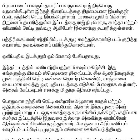
பிரபல படைப்பாளரும் தயாரிப்பாளருமான ராஜ் நிடிமொரு
உருவாக்கியுள்ள இந்தத் திரைப்படத்தை திறமையான இயக்குநர்
பி.வி. நந்தினி ரெட்டி இயக்கியுள்ளார். ட்ரலாலா மூவிங் பிக்சர்ஸ்
நிறுவனம் தயாரித்துள்ள இப்படத்தை ராஜ் நிடிமொரு, சமந்தா மற்றும்
ஹிமாங்க் ரெட்டி துவ்வுரு ஆகியோர் இணைந்து தயாரித்துள்ளனர்.
பத்திரிகையாளர் சந்திப்பில், படக்குழு கலந்துகொண்டு படம் குறித்த
சுவாரஸ்ய தகவல்களைப் பகிர்ந்துகொண்டனர்.
ஒளிப்பதிவு இயக்குநர் ஓம் பிரகாஷ் பேசியதாவது,
இந்தப் படத்தில் பணியாற்றியதற்கு மிகவும் மகிழ்ச்சி. இது
எங்களுக்கு மிகவும் ஸ்பெஷலான திரைப்படம். சில ஆண்டுகளுக்கு
முன்பு நந்தினி ரெட்டி என்னை தொடர்பு கொண்டு, சமந்தாவை
மையமாக வைத்து ஒரு புதிய படத்தை எடுக்கப் போவதாக கூறினார்.
அதைக் கேட்டவுடன் எனக்கு மிகுந்த ஆர்வம் ஏற்பட்டது.
பொதுவாக நந்தினி ரெட்டி என்றாலே அழகான காதல் மற்றும்
குடும்பக் கதைகளை நினைப்போம். ஆனால் இந்த முறை அவர்
முற்றிலும் மாறுபட்ட ஒரு உலகத்தை உருவாக்கியிருக்கிறார். குறிப்பாக
சமந்தா இப்படத்தில் இதுவரை இல்லாத அளவிற்கு ஹார்ட்கோர்
ஆக்‌ஷன் காட்சிகளில் நடித்துள்ளார். அவருடைய அர்ப்பணிப்பும்
உழைப்பும் படப்பிடிப்பு முழுவதும் எங்களை ஊக்கப்படுத்தியது.