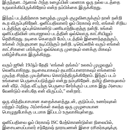
இருந்தன. ஆனால் அந்த உழைப்பின் பலனாக ஒரு நல்ல படத்தை
உருவாக்கியிருக்கிறோம் என்ற நம்பிக்கை இருக்கிறது.
இந்தப் படத்திற்காக உழைத்த முழுக் குழுவினருக்கும் நான் நன்றி
கூற விரும்புகிறேன். ஒளிப்பதிவாளர் ஓம் பிரகாஷ் சார், எங்கள் சிறிய
படத்திற்கு ஒப்புக்கொண்டு பணியாற்றியதற்கு நன்றி. உங்கள்
ஒளிப்பதிவின் மாயாஜாலம் படத்தின் ஒவ்வொரு காட்சியிலும்
தெரிகிறது. நடிகை கௌதமி மேம், படத்தில் இணைந்ததற்கும்,
உங்கள் அற்புதமான நடிப்பிற்கும் நன்றி. டிரெய்லரில் வரும் எங்கள்
காட்சிகளை பார்க்கும் ஒவ்வொரு முறையும் எனக்கு மிகவும்
மகிழ்ச்சியாக இருக்கிறது.
வரும் ஜூன் 19ஆம் தேதி ‘எங்கள் தங்கம்’ உலகம் முழுவதும்
வெளியாகிறது. நடிகையாகவும் தயாரிப்பாளராகவும் எங்களால்
முடிந்த சிறந்த முயற்சியை கொடுத்திருக்கிறோம். இந்தப் படம்
உங்களை பெருமைப்படுத்தும் என்று நம்புகிறேன். தமிழ் திரையுலகம்
என் வீடு. அந்த வீட்டிற்கு பெருமை சேர்க்கும் படமாக இது அமைய
வேண்டும் என்பதே என் விருப்பம்,” என்றார்.
ஒரு வித்தியாசமான கதைக்களத்துடன், குடும்பம், உணர்வுகள்
மற்றும் அதிரடி அம்சங்கள் கலந்த ஒரு முழுமையான
பொழுதுபோக்கு படமாக இப்படம் உருவாகியுள்ளது.
ஒளிப்பதிவை ஓம் பிரகாஷ் ISC மேற்கொண்டுள்ள நிலையில்,
இசையமைப்பாளர் சந்தோஷ் நாராயணன் இசை ரசிகர்களுக்கு