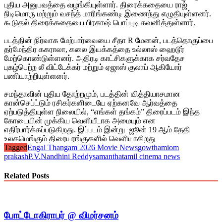
புதிய அனுபவத்தை வழங்கியுள்ளார். திரைக்கதையை ராஜ்
நிடிமொரு மற்றும் வசந்த் மாரிங்கண்டி இணைந்து எழுதியுள்ளனர்.
கூடுதல் திரைக்கதையை பிரகாஷ் பொப்புடி கவனித்துள்ளார்.
படத்தின் நிர்வாக மேற்பார்வையை சீதா R மேனன், படத்தொகுப்பை
தர்மேந்திர ககராலா, கலை இயக்கத்தை உல்லாஸ் ஹைடூர்
மேற்கொண்டுள்ளனர். அதிரடி காட்சிகளுக்காக சர்வதேச
புகழ்பெற்ற லீ விட்டேக்கர் மற்றும் ஏஜாஸ் குலாப் ஆகியோர்
பணியாற்றியுள்ளனர்.
சமந்தாவின் புதிய தோற்றமும், படத்தின் வித்தியாசமான
கான்செப்ட்டும் ரசிகர்களிடையே ஏற்கனவே ஆர்வத்தை
ஏற்படுத்தியுள்ள நிலையில், “எங்கள் தங்கம்” திரைப்படம் இந்த
கோடையின் முக்கிய வெளியீடாக அமையும் என
எதிர்பார்க்கப்படுகிறது. இப்படம் இன்று ஜூன் 19 ஆம் தேதி
உலகமெங்கும் திரையரங்குகளில் வெளியாகிறது
Tagged
Engal Thangam 2026 Movie News
gowthami
om
prakash
P.V.Nandhini Reddy
samantha
tamil cinema news
Related Posts
போட்டோகிராபர் @ விமர்சனம்