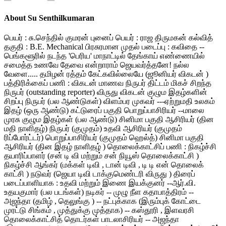
About Su Senthilkumaran
பெயர் : சு.செந்தில் குமரன் புனைப் பெயர் : ராஜ திருமகன் கல்வித்
தகுதி : B.E. Mechanical பிரசுரமான முதல் படைப்பு : கவிதை --
பெங்களூரில் நடந்த 'பெரிய' மாநாட்டில் தேங்காய் எண்ணையில்
சமைத்த உணவே தேவை என்றாராம் ஜெயவர்த்தனே! நல்ல
வேளை..... தமிழன் ரத்தம் கேட்கவில்லையே (ஜூனியர் விகடன் )
பத்திரிக்கைப் பணி : விகடன் மாணவ நிருபர் திட்டம் மிகச் சிறந்த
நிருபர் (outstanding reporter) விருது விகடன் குழும இதழ்களின்
சிறப்பு நிருபர் (பல ஆண்டுகள்) விளம்பர முகவர் ---ஏற்றுமதி உலகம்
இதழ் (ஒரு ஆண்டு) கட்டுரைப் பகுதி பொறுப்பாசிரியர் --மாலை
முரசு குழும இதழ்கள் (பல ஆண்டு) சினிமா பகுதி ஆசிரியர் (தின
மதி நாளிதழ்) நிருபர் (குமுதம்) உதவி ஆசிரியர் (குமுதம்
ரிப்போர்ட்டர்) பொறுப்பாசிரியர் (குமுதம் ஹெல்த்) சினிமா பகுதி
ஆசிரியர் (தின இதழ் நாளிதழ் ) தொலைக்காட்சிப் பணி : நிகழ்ச்சி
தயாரிப்பாளர் (சன் டி வி மற்றும் சன் நியூஸ் தொலைக்காட்சி )
நிகழ்ச்சி ஆங்கர் (மக்கள் டிவி , டான் டிவி , டி டி என் தொலைக்
காட்சி ) நடுவர் (ஜெயா டிவி டாக்குமெண்டரி விருது ) திரைப்
படைப்பாளியாக : உதவி மற்றும் இணை இயக்குனர் --ஆர்.வி.
உதயகுமார் (பல படங்கள்) நடிகர் -- முழு நீள கதாபாத்திரம் --
அஜந்தா (தமிழ் , தெலுங்கு ) -- நட்புக்காக (இரும்புக் கோட்டை
முரட்டு சிங்கம் , முத்துக்கு முத்தாக) -- கஸ்தூரி , இளவரசி
தொலைக்காட்சித் தொடர்கள் பாடலாசிரியர் -- அஜந்தா