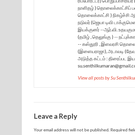
ரிப்போர்ட்டர்) பொறுப்பாசிரிய
நாளிதழ் ) தொலைக்காட்சிப் பணி 
தொலைக்காட்சி ) நிகழ்ச்சி ஆங்க
நடுவர் (ஜெயா டிவி டாக்குமெ
இயக்குனர் --ஆர்.வி. உதயகுமார
(தமிழ் , தெலுங்கு ) -- நட்புக்
-- கஸ்தூரி , இளவரசி தொலைக
(இளையராஜா), அடாவடி (தேவா),
அடுத்த கட்டம் : திரைப்பட இயக்
su.senthilkumaran@gmail.c
View all posts by Su Senthil
Leave a Reply
Your email address will not be published.
Required fie