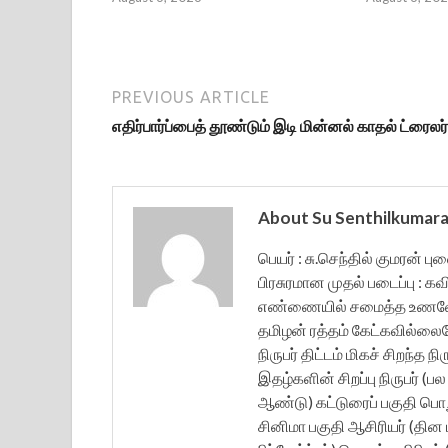
PREVIOUS ARTICLE
எதிர்பார்ப்பைத் தூண்டும் இடி மின்னல் காதல் ட்ரைலர்
About Su Senthilkumar
பெயர் : சு.செந்தில் குமரன் ப
பிரசுரமான முதல் படைப்பு : கவ
எண்ணையில் சமைத்த உணவே த
தமிழன் ரத்தம் கேட்கவில்லை
நிருபர் திட்டம் மிகச் சிறந்த 
இதழ்களின் சிறப்பு நிருபர் (
ஆண்டு) கட்டுரைப் பகுதி பொற
சினிமா பகுதி ஆசிரியர் (தின ம