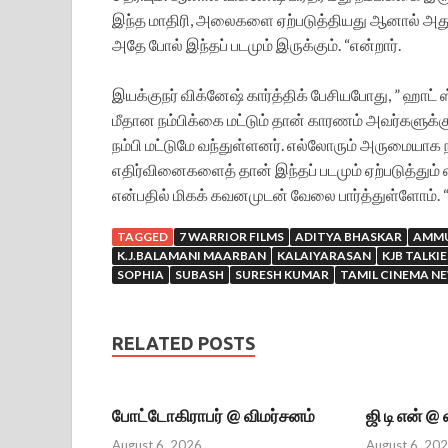
இந்த மாதிரி, அலைகளை ஏற்படுத்தியது ஆனால் அது முட
அதே போல் இந்தப் படமும் இருக்கும். “என்றார்.
இயக்குநர் விக்னேஷ் கார்த்திக் பேசியபோது, ” ஹாட் 
மீதான நம்பிக்கை மட்டும் தான் காரணம் அவர்களுக்க
நம்பி மட்டுமே வந்துள்ளனர். எல்லோரும் அருமையாக நட
எதிர்வினைகளைத் தான் இந்தப் படமும் ஏற்படுத்தும் 
என்பதில் மிகக் கவனமுடன் வேலை பார்த்துள்ளோம். “
TAGGED
7 WARRIOR FILMS
ADITYA BHASKAR
AMMU
K.J.BALAMANI MAARBAN
KALAIYARASAN
KJB TALKIE
SOPHIA
SUBASH
SURESH KUMAR
TAMIL CINEMA N
RELATED POSTS
போட்டோகிராபர் @ விமர்சனம்
ஜி டி என் @
August 6, 2026
August 6, 20