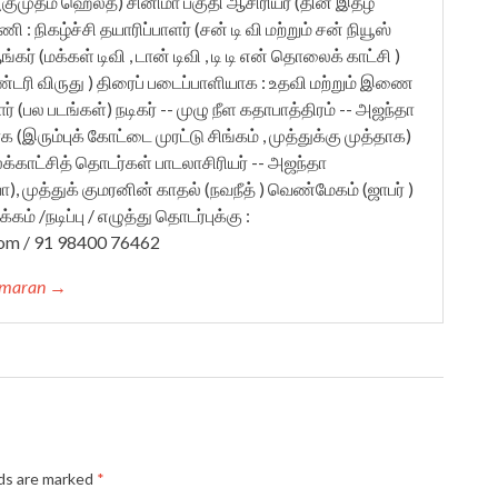
ர் (குமுதம் ஹெல்த்) சினிமா பகுதி ஆசிரியர் (தின இதழ்
: நிகழ்ச்சி தயாரிப்பாளர் (சன் டி வி மற்றும் சன் நியூஸ்
ர் (மக்கள் டிவி , டான் டிவி , டி டி என் தொலைக் காட்சி )
ண்டரி விருது ) திரைப் படைப்பாளியாக : உதவி மற்றும் இணை
் (பல படங்கள்) நடிகர் -- முழு நீள கதாபாத்திரம் -- அஜந்தா
காக (இரும்புக் கோட்டை முரட்டு சிங்கம் , முத்துக்கு முத்தாக)
்காட்சித் தொடர்கள் பாடலாசிரியர் -- அஜந்தா
 முத்துக் குமரனின் காதல் (நவநீத் ) வெண்மேகம் (ஜாபர் )
கம் /நடிப்பு / எழுத்து தொடர்புக்கு :
om / 91 98400 76462
kumaran →
lds are marked
*