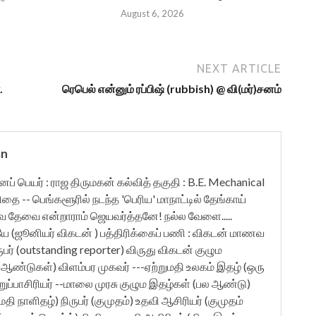
August 6, 2026
NEXT ARTICLE
.
ரெபெல் என்னும் ரப்பிஷ் (rubbish) @ வி(மர்)சனம்
an
ுனைப் பெயர் : ராஜ திருமகன் கல்வித் தகுதி : B.E. Mechanical
ிதை -- பெங்களூரில் நடந்த 'பெரிய' மாநாட்டில் தேங்காய்
ேவை என்றாராம் ஜெயவர்த்தனே! நல்ல வேளை.....
யே (ஜூனியர் விகடன் ) பத்திரிக்கைப் பணி : விகடன் மாணவ
நிருபர் (outstanding reporter) விருது விகடன் குழும
பல ஆண்டுகள்) விளம்பர முகவர் ---ஏற்றுமதி உலகம் இதழ் (ஒரு
ுப்பாசிரியர் --மாலை முரசு குழும இதழ்கள் (பல ஆண்டு)
தி நாளிதழ்) நிருபர் (குமுதம்) உதவி ஆசிரியர் (குமுதம்