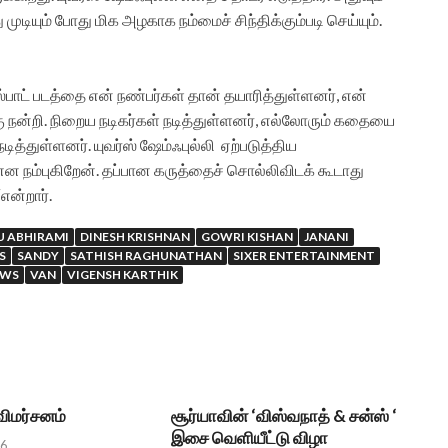
ியும் போது மிக அழகாக நம்மைச் சிந்திக்கும்படி செய்யும்.
ஸ்பாட் படத்தை என் நண்பர்கள் தான் தயாரித்துள்ளனர், என்
ு நன்றி. நிறைய நடிகர்கள் நடித்துள்ளனர், எல்லோரும் கதையை
ித்துள்ளனர். யுவர்ஸ் ஷேம்ஃபுல்லி ஏற்படுத்திய
என நம்புகிறேன். தப்பான கருத்தைச் சொல்லிவிடக் கூடாது
என்றார்.
 ABHIRAMI
DINESH KRISHNAN
GOWRI KISHAN
JANANI
S
SANDY
SATHISH RAGHUNATHAN
SIXER ENTERTAINMENT
EWS
VAN
VIGENSH KARTHIK
 விமர்சனம்
சூர்யாவின் ‘விஸ்வநாத் & சன்ஸ் ‘
இசை வெளியீட்டு விழா
26