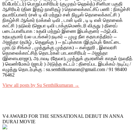
ரிப்போர்ட்டர்) பொறுப்பாசிரியர் (குமுதம் ஹெல்த்) சினிமா பகுதி
ஆசிரியர் (தின இதழ் நாளிதழ் ) தொலைக்காட்சிப் பணி : நிகழ்ச்சி
தயாரிப்பாளர் (சன் டி வி மற்றும் சன் நியூஸ் தொலைக்காட்சி )
நிகழ்ச்சி ஆங்கர் (மக்கள் டிவி , டான் டிவி , டி டி என் தொலைக்
காட்சி ) நடுவர் (ஜெயா டிவி டாக்குமெண்டரி விருது ) திரைப்
படைப்பாளியாக : உதவி மற்றும் இணை இயக்குனர் --ஆர்.வி.
உதயகுமார் (பல படங்கள்) நடிகர் -- முழு நீள கதாபாத்திரம் --
அஜந்தா (தமிழ் , தெலுங்கு ) -- நட்புக்காக (இரும்புக் கோட்டை
முரட்டு சிங்கம் , முத்துக்கு முத்தாக) -- கஸ்தூரி , இளவரசி
தொலைக்காட்சித் தொடர்கள் பாடலாசிரியர் -- அஜந்தா
(இளையராஜா), அடாவடி (தேவா), முத்துக் குமரனின் காதல் (நவநீத்
) வெண்மேகம் (ஜாபர் ) அடுத்த கட்டம் : திரைப்பட இயக்கம் /நடிப்பு /
எழுத்து தொடர்புக்கு : su.senthilkumaran@gmail.com / 91 98400
76462
View all posts by Su Senthilkumaran →
V4 AWARD FOR THE SENSATIONAL DEBUT IN ANNA
DURAI MOVIE