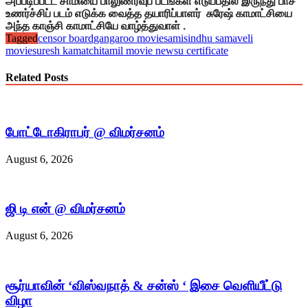
அப்படிப்பட்ட சாமியை பாலுணர்வுப் படங்கள் எடுப்பதில் இருந்து பாச
உணர்ச்சிப் படம் எடுக்க வைத்த தயாரிப்பாளர் சுரேஷ் காமாட்சியை
அந்த காஞ்சி காமாட்சியே வாழ்த்துவாள் .
Tagged
censor board
gangaroo movie
sami
sindhu samaveli
movie
suresh kamatchi
tamil movie news
u certificate
Related Posts
போட்டோகிராபர் @ விமர்சனம்
August 6, 2026
ஜி டி என் @ விமர்சனம்
August 6, 2026
சூர்யாவின் ‘விஸ்வநாத் & சன்ஸ் ‘ இசை வெளியீட்டு
விழா