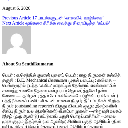
August 6, 2026
Post
Previous Article
17 பாடல்களுடன் ‘வானவில் வாழ்க்கை’
Next Article
ஷங்கரை சிரிக்க வைத்து சிறைபிடித்த ‘கப்பல்’
navigation
About Su Senthilkumaran
பெயர் : சு.செந்தில் குமரன் புனைப் பெயர் : ராஜ திருமகன் கல்வித்
தகுதி : B.E. Mechanical பிரசுரமான முதல் படைப்பு : கவிதை --
பெங்களூரில் நடந்த 'பெரிய' மாநாட்டில் தேங்காய் எண்ணையில்
சமைத்த உணவே தேவை என்றாராம் ஜெயவர்த்தனே! நல்ல
வேளை..... தமிழன் ரத்தம் கேட்கவில்லையே (ஜூனியர் விகடன் )
பத்திரிக்கைப் பணி : விகடன் மாணவ நிருபர் திட்டம் மிகச் சிறந்த
நிருபர் (outstanding reporter) விருது விகடன் குழும இதழ்களின்
சிறப்பு நிருபர் (பல ஆண்டுகள்) விளம்பர முகவர் ---ஏற்றுமதி உலகம்
இதழ் (ஒரு ஆண்டு) கட்டுரைப் பகுதி பொறுப்பாசிரியர் --மாலை
முரசு குழும இதழ்கள் (பல ஆண்டு) சினிமா பகுதி ஆசிரியர் (தின
மதி நாளிதழ்) நிருபர் (குமுதம்) உதவி ஆசிரியர் (குமுதம்