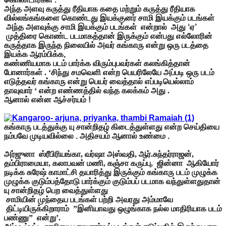
அந்த அளவு கருத்து ரீதியாக கதை மற்றும் கருத்து ரீதியாக
வில்லங்கங்களை கொண்டது இயக்குனர் சாமி இயக்கும் படங்கள்
அந்த அளவுக்கு சாமி இயக்கும் படங்கள் என்றால் அது ‘ஏ’
முத்திரை கொண்ட படமாகத்தான் இருக்கும் என்பது எல்லோரின்
கருத்தாக இருந்த நிலையில் அவர் கங்காரு என்று ஒரு படத்தை
இயக்க ஆரம்பிக்க,
கண்ணியமாக படம் பார்க்க விரும்புபவர்கள் கலங்கித்தான்
போனார்கள் . ‘சிந்து சமவெளி என்ற பெயரிலேயே அப்படி ஒரு படம்
எடுத்தவர் கங்காரு என்று பெயர் வைத்தால் எப்படியெல்லாம்
தாவுவார் ‘ என்ற எண்ணத்தில் வந்த கலக்கம் அது .
ஆனால் என்ன ஆச்சர்யம் !
கங்காரு படத்துக்கு யு சான்றிதழ் கிடைத்துள்ளது என்ற செய்தியை
நம்பவே முடியவில்லை . அதிசயம் ஆனால் உண்மை .
அர்ஜுனா ஸ்ரீபிரியங்கா, வர்ஷா அஸ்வதி, ஆர்.சுந்தர்ராஜன்,
தம்பிராமையா, கலாபவன் மணி, கஞ்சா கருப்பு, ஜின்னா ஆகியோர்
நடிக்க சுரேஷ் காமாட்சி தயாரித்து இருக்கும் கங்காரு படம் முழுக்க
முழுக்க குடும்பத்தோடு பார்க்கும் குடும்பப் படமாக வந்துள்ளதுதான்
யு சான்றிதழ் பெற வைத்துள்ளது
சாமியின் முந்தைய படங்கள் பற்றி அவரது அம்மாவே
திட்டியிருக்கிறாராம் ”இனியாவது ஒழுங்காக நல்ல மாதிரியாக படம்
பண்ணு” என்று’.