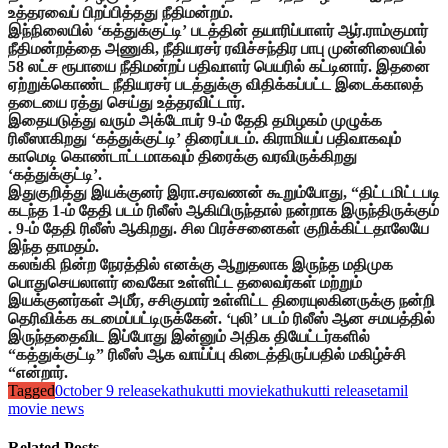
உத்தரவைப் பிறப்பித்தது நீதிமன்றம்.
இந்நிலையில் ‘கத்துக்குட்டி’ படத்தின் தயாரிப்பாளர் ஆர்.ராம்குமார்
நீதிமன்றத்தை அணுகி, நீதியரசர் ரவிச்சந்திர பாபு முன்னிலையில்
58 லட்ச ரூபாயை நீதிமன்றப் பதிவாளர் பெயரில் கட்டினார். இதனை
ஏற்றுக்கொண்ட நீதியரசர் படத்துக்கு விதிக்கப்பட்ட இடைக்காலத்
தடையை ரத்து செய்து உத்தரவிட்டார்.
இதையடுத்து வரும் அக்டோபர் 9-ம் தேதி தமிழகம் முழுக்க
ரிலீஸாகிறது ‘கத்துக்குட்டி’ திரைப்படம். கிராமியப் பதிவாகவும்
காமெடி கொண்டாட்டமாகவும் திரைக்கு வரவிருக்கிறது
‘கத்துக்குட்டி’.
இதுகுறித்து இயக்குனர் இரா.சரவணன் கூறும்போது, “திட்டமிட்டபடி
கடந்த 1-ம் தேதி படம் ரிலீஸ் ஆகியிருந்தால் நன்றாக இருந்திருக்கும்
. 9-ம் தேதி ரிலீஸ் ஆகிறது. சில பிரச்சனைகள் குறிக்கிட்டதாலேயே
இந்த தாமதம்.
கலங்கி நின்ற நேரத்தில் எனக்கு ஆறுதலாக இருந்த மதிமுக
பொதுசெயலாளர் வைகோ உள்ளிட்ட தலைவர்கள் மற்றும்
இயக்குனர்கள் அமீர், சசிகுமார் உள்ளிட்ட திரையுலகினருக்கு நன்றி
தெரிவிக்க கடமைப்பட்டிருக்கேன். ‘புலி’ படம் ரிலீஸ் ஆன சமயத்தில்
இருந்ததைவிட இப்போது இன்னும் அதிக தியேட்டர்களில்
“கத்துக்குட்டி” ரிலீஸ் ஆக வாய்ப்பு கிடைத்திருப்பதில் மகிழ்ச்சி
“என்றார்.
Tagged
0ctober 9 release
kathukutti movie
kathukutti release
tamil
movie news
Related Posts