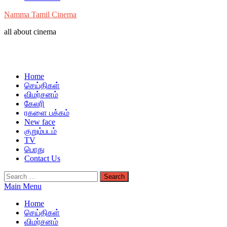
Namma Tamil Cinema
all about cinema
Home
செய்திகள்
விமர்சனம்
கேலரி
ரகளை பக்கம்
New face
குறும்படம்
TV
பொது
Contact Us
Search
for:
Main Menu
Home
செய்திகள்
விமர்சனம்