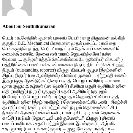
About Su Senthilkumaran
பெயர் : சு.செந்தில் குமரன் புனைப் பெயர் : ராஜ திருமகன் கல்வித்
தகுதி : B.E. Mechanical பிரசுரமான முதல் படைப்பு : கவிதை --
பெங்களூரில் நடந்த 'பெரிய' மாநாட்டில் தேங்காய் எண்ணையில்
சமைத்த உணவே தேவை என்றாராம் ஜெயவர்த்தனே! நல்ல
வேளை..... தமிழன் ரத்தம் கேட்கவில்லையே (ஜூனியர் விகடன் )
பத்திரிக்கைப் பணி : விகடன் மாணவ நிருபர் திட்டம் மிகச் சிறந்த
நிருபர் (outstanding reporter) விருது விகடன் குழும இதழ்களின்
சிறப்பு நிருபர் (பல ஆண்டுகள்) விளம்பர முகவர் ---ஏற்றுமதி உலகம்
இதழ் (ஒரு ஆண்டு) கட்டுரைப் பகுதி பொறுப்பாசிரியர் --மாலை
முரசு குழும இதழ்கள் (பல ஆண்டு) சினிமா பகுதி ஆசிரியர் (தின
மதி நாளிதழ்) நிருபர் (குமுதம்) உதவி ஆசிரியர் (குமுதம்
ரிப்போர்ட்டர்) பொறுப்பாசிரியர் (குமுதம் ஹெல்த்) சினிமா பகுதி
ஆசிரியர் (தின இதழ் நாளிதழ் ) தொலைக்காட்சிப் பணி : நிகழ்ச்சி
தயாரிப்பாளர் (சன் டி வி மற்றும் சன் நியூஸ் தொலைக்காட்சி )
நிகழ்ச்சி ஆங்கர் (மக்கள் டிவி , டான் டிவி , டி டி என் தொலைக்
காட்சி ) நடுவர் (ஜெயா டிவி டாக்குமெண்டரி விருது ) திரைப்
படைப்பாளியாக : உதவி மற்றும் இணை இயக்குனர் --ஆர்.வி.
உதயகுமார் (பல படங்கள்) நடிகர் -- முழு நீள கதாபாத்திரம் --