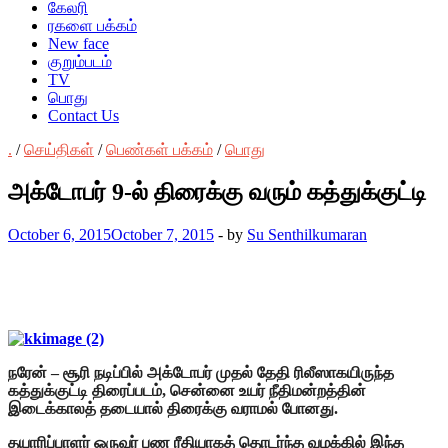
கேலரி
ரகளை பக்கம்
New face
குறும்படம்
TV
பொது
Contact Us
.
/
செய்திகள்
/
பெண்கள் பக்கம்
/
பொது
அக்டோபர் 9-ல் திரைக்கு வரும் கத்துக்குட்டி
October 6, 2015
October 7, 2015
-
by
Su Senthilkumaran
நரேன் – சூரி நடிப்பில் அக்டோபர் முதல் தேதி ரிலீஸாகயிருந்த
கத்துக்குட்டி திரைப்படம், சென்னை உயர் நீதிமன்றத்தின்
இடைக்காலத் தடையால் திரைக்கு வராமல் போனது.
தயாரிப்பாளர் ஒருவர் பண ரீதியாகத் தொடர்ந்த வழக்கில் இந்த