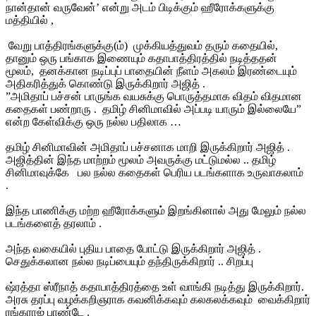
நான்தான் வருவேன்’ என்று அடம் பிடிக்கும் ஹீரோக்களுக்கு
மத்தியில் ,
வேறு பாத்திரங்களுக்கு(ம்) முக்கியத்துவம் தரும் கதையில்,
தானும் ஒரு பங்காக இணையும் கதாபாத்திரத்தில் நடித்ததன்
மூலம், தனக்கான நடிப்புப் பாதையின் நீளம் அகலம் இரண்டையும்
அதிகரித்துக் கொண்டு இருக்கிறார் அஜித் .
”அமிதாப் பச்சன் பாருங்க வயசுக்கு பொருத்தமாக விதம் விதமான
கதைகள் பண்றாரு . தமிழ் சினிமாவில் அப்படி யாரும் இல்லையே”
என்ற கேள்விக்கு ஒரு நல்ல பதிலாக …
தமிழ் சினிமாவின் அமிதாப் பச்சனாக மாறி இருக்கிறார் அஜித் .
அஜித்தின் இந்த மாற்றம் மூலம் அவருக்கு மட்டுமல்ல .. தமிழ்
சினிமாவுக்கே பல நல்ல கதைகள் பெரிய படங்களாக உருவாகலாம்
.
இந்த பாணிக்கு மற்ற ஹீரோக்களும் இறங்கினால் அது மேலும் நல்ல
படங்களைத் தரலாம் .
அந்த வகையில் புதிய பாதை போட்டு இருக்கிறார் அஜித் .
செதுக்கலான நல்ல நடிப்பையும் தந்திருக்கிறார் .. சிறப்பு
ஷ்ரத்தா ஸ்ரீநாத் கதாபாத்திரத்தை உள் வாங்கி நடித்து இருக்கிறார்.
அரசு தரப்பு வழக்கறிஞராக கவனிக்கவும் கலகலக்கவும் வைக்கிறார்
ரங்கராஜ் பாண்டே .