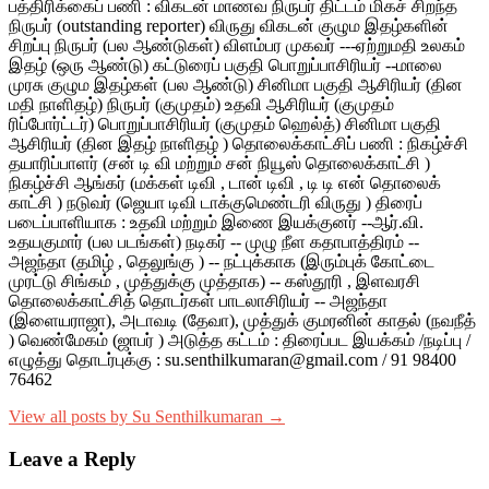
பத்திரிக்கைப் பணி : விகடன் மாணவ நிருபர் திட்டம் மிகச் சிறந்த
நிருபர் (outstanding reporter) விருது விகடன் குழும இதழ்களின்
சிறப்பு நிருபர் (பல ஆண்டுகள்) விளம்பர முகவர் ---ஏற்றுமதி உலகம்
இதழ் (ஒரு ஆண்டு) கட்டுரைப் பகுதி பொறுப்பாசிரியர் --மாலை
முரசு குழும இதழ்கள் (பல ஆண்டு) சினிமா பகுதி ஆசிரியர் (தின
மதி நாளிதழ்) நிருபர் (குமுதம்) உதவி ஆசிரியர் (குமுதம்
ரிப்போர்ட்டர்) பொறுப்பாசிரியர் (குமுதம் ஹெல்த்) சினிமா பகுதி
ஆசிரியர் (தின இதழ் நாளிதழ் ) தொலைக்காட்சிப் பணி : நிகழ்ச்சி
தயாரிப்பாளர் (சன் டி வி மற்றும் சன் நியூஸ் தொலைக்காட்சி )
நிகழ்ச்சி ஆங்கர் (மக்கள் டிவி , டான் டிவி , டி டி என் தொலைக்
காட்சி ) நடுவர் (ஜெயா டிவி டாக்குமெண்டரி விருது ) திரைப்
படைப்பாளியாக : உதவி மற்றும் இணை இயக்குனர் --ஆர்.வி.
உதயகுமார் (பல படங்கள்) நடிகர் -- முழு நீள கதாபாத்திரம் --
அஜந்தா (தமிழ் , தெலுங்கு ) -- நட்புக்காக (இரும்புக் கோட்டை
முரட்டு சிங்கம் , முத்துக்கு முத்தாக) -- கஸ்தூரி , இளவரசி
தொலைக்காட்சித் தொடர்கள் பாடலாசிரியர் -- அஜந்தா
(இளையராஜா), அடாவடி (தேவா), முத்துக் குமரனின் காதல் (நவநீத்
) வெண்மேகம் (ஜாபர் ) அடுத்த கட்டம் : திரைப்பட இயக்கம் /நடிப்பு /
எழுத்து தொடர்புக்கு : su.senthilkumaran@gmail.com / 91 98400
76462
View all posts by Su Senthilkumaran →
Leave a Reply