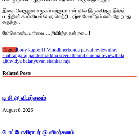
இதை வெகுஜன சமூகம் ஏற்குமா என்பதில் இருக்கிறது இந்தப்
படத்தின் கமர்ஷியல் பெரு வெற்றி . ஏற்க வேண்டும் என்பதே நமது
கருத்து .
நேர்கொண்ட பார்வை…. நிமிர்ந்த நன் நடை !
Tagged
bony kapoor
H.Vinodh
nerkonda parvai review
nirav
shah
rangaraj pande
shraddha sreenath
tamil cinema review
thala
ajith
vidya balan
yuvan shankar raja
Related Posts
டி சி @ விமர்சனம்
August 8, 2026
போட்டோகிராபர் @ விமர்சனம்