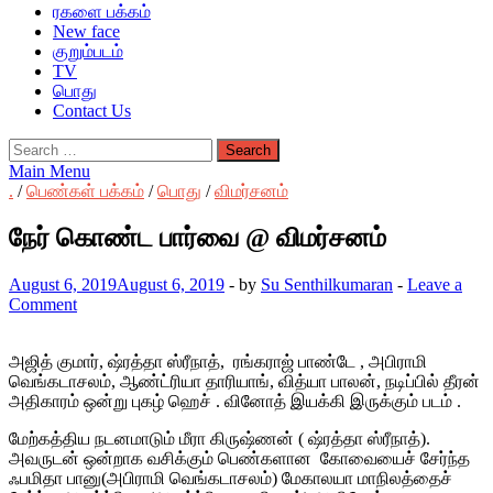
ரகளை பக்கம்
New face
குறும்படம்
TV
பொது
Contact Us
Search
for:
Main Menu
.
/
பெண்கள் பக்கம்
/
பொது
/
விமர்சனம்
நேர் கொண்ட பார்வை @ விமர்சனம்
August 6, 2019
August 6, 2019
-
by
Su Senthilkumaran
-
Leave a
Comment
அஜித் குமார், ஷ்ரத்தா ஸ்ரீநாத், ரங்கராஜ் பாண்டே , அபிராமி
வெங்கடாசலம், ஆண்ட்ரியா தாரியாங், வித்யா பாலன், நடிப்பில் தீரன்
அதிகாரம் ஒன்று புகழ் ஹெச் . வினோத் இயக்கி இருக்கும் படம் .
மேற்கத்திய நடனமாடும் மீரா கிருஷ்ணன் ( ஷ்ரத்தா ஸ்ரீநாத்).
அவருடன் ஒன்றாக வசிக்கும் பெண்களான கோவையைச் சேர்ந்த
ஃபமிதா பானு(அபிராமி வெங்கடாசலம்) மேகாலயா மாநிலத்தைச்