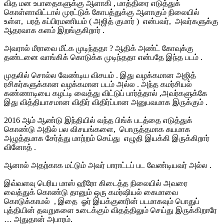
வித மன உபாதைகளுக்கு ஆளாகி , மாத்திரை எடுத்துக்
கொள்ளாவிட்டால் முரட்டுக் கோபத்துக்கு ஆளாகும் நிலையில்
உள்ள, பரத் சுப்பிரமணியம் ( அஜித் குமார் ) என்பவர், அவர்களுக்கு
ஆதரவாக களம் இறங்குகிறார் .
அவரால் மீராவை மீட்க முடிந்ததா ? ஆதிக் அண்ட் கோவுக்கு
தண்டனை வாங்கிக் கொடுக்க முடிந்ததா என்பதே இந்த படம் .
முதலில் சொல்ல வேண்டிய விசயம் . இது வழக்கமான அஜித்
ரசிகர்களுக்கான வழக்கமான படம் அல்ல . அந்த கமர்சியல்
கண்ணாடியை கழட்டி வைத்து விட்டுப் பார்த்தால் ,அவர்களுக்கே
இது வித்தியாசமான விதிர் விதிர்ப்பான அனுபவமாக இருக்கும் .
2016 ஆம் ஆண்டு இந்தியில் வந்த பிங்க் படத்தை எடுத்துக்
கொண்டு அதில் பல விசயங்களை, பொருத்தமாக சுயமாக
அழுத்தமாக சேர்த்து மாற்றம் செய்து எழுதி இயக்கி இருக்கிறார்
வினோத் .
ஆனால் அதற்காக மட்டும் அவர் பாராட்டப் பட வேண்டியவர் அல்ல .
இவ்வளவு பெரிய மாஸ் ஹீரோ கிடைத்த நிலையில் அவரை
வைத்துக் கொண்டு தானும் ஒரு கமர்ஷியல் கைமாவை
கொடுக்காமல் , இதை ஓர் இயக்குனரின் படமாகவும் பொதுப்
புத்தியின் தவறுகளை உடைக்கும் விதத்திலும் செய்து இருக்கிறாரே
… அதுதான் அபாரம்.