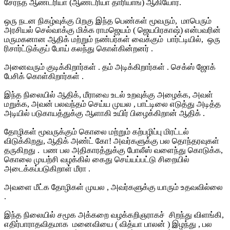
சேர்ந்த ஆண்ட்ரியா (ஆண்ட்ரியா தாரியாங்) ஆகியோர்.
ஒரு நடன நிகழ்வுக்கு பிறகு இந்த பெண்கள் மூவரும், மாபெரும்
அரசியல் செல்வாக்கு மிக்க ராமஜெயம் ( ஜெயபிரகாஷ்) என்பவரின்
மருமகனான ஆதிக் மற்றும் நண்பர்கள் வைக்கும் பார்ட்டியில், ஒரு
ரிசார்ட்டுக்குப் போய் கலந்து கொள்கின்றனர் .
அனைவரும் குடிக்கிறார்கள் . தம் அடிக்கிறார்கள் . செக்ஸ் ஜோக்
பேசிக் கொள்கிறார்கள் .
இந்த நிலையில் ஆதிக், மீராவை உடல் உறவுக்கு அழைக்க, அவள்
மறுக்க, அவன் பலவந்தம் செய்ய முயல , பாட்டிலை எடுத்து அடித்த
அடியில் படுகாயத்துக்கு ஆளாகி உயிர் பிழைக்கிறான் ஆதிக் .
தோழிகள் மூவருக்கும் கொலை மற்றும் கற்பழிப்பு மிரட்டல்
விடுக்கிறது, ஆதிக் அண்ட் கோ! அவர்களுக்கு பல தொந்தரவுகள்
தருகிறது . பண பல அதிகாரத்துக்கு போலீஸ் வளைந்து கொடுக்க,
கொலை முயற்சி வழக்கில் கைது செய்யப்பட்டு சிறையில்
அடைக்கப்படுகிறாள் மீரா .
அவளை மீட்க தோழிகள் முயல , அவர்களுக்கு யாரும் உதவவில்லை
.
இந்த நிலையில் சமூக அக்கறை வழக்கறிஞராகச் சிறந்து விளங்கி,
எதிர்பாராதவிதமாக மனைவியை ( வித்யா பாலன் ) இழந்து , பல