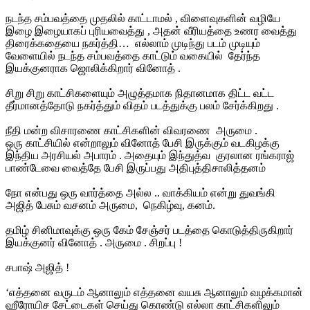
நடந்த சம்பவத்தை முதலில் காட்டாமல் , விளைவுகளின் வழியே
இழை இழையாகப் புரியவைத்து , அதன் வீரியத்தை உணர வைத்து
திரைக்கதையை நகர்த்தி… எல்லாம் முடிந்து படம் முடியும்
வேளையில் நடந்த சம்பவத்தை காட்டும் வகையில் தேர்ந்த
இயக்குனராக ஜொலிக்கிறார் வினோத் .
சிறு சிறு காட்சிகளையும் அழுத்தமாக நிதானமாக திட்ட வட்ட
தீர்மானத்தோடு நகர்த்தும் விதம் படத்துக்கு பலம் சேர்க்கிறது .
நீதி மன்ற விசாரணை காட்சிகளின் விவரணை அருமை .
ஒரு காட்சியில் என்றாலும் வினோத் பேசி இருக்கும் வடகிழக்கு
இந்திய அரசியல் அபாரம் . அதையும் இந்துத்வ குரலான ரங்கராஜ்
பாண்டேவை வைத்தே பேசி இருப்பது அதிபுத்திசாலித்தனம்
நோ என்பது ஒரு வார்த்தை அல்ல .. வாக்கியம் என்று துவங்கி
அஜித் பேசும் வசனம் அருமை, நெகிழ்வு, கனம்.
தமிழ் சினிமாவுக்கு ஒரு கேம் சேஞ்சர் படத்தை கொடுத்திருகிறார்
இயக்குனர் வினோத் . அருமை . சிறப்பு !
சபாஷ் அஜித் !
‘எத்தனை வருடம் ஆனாலும் எத்தனை வயசு ஆனாலும் வழக்கமான்
ஹீரோயிச சேட்டைகள் செய்து கொண்டு எல்லா காட்சிகளிலும்