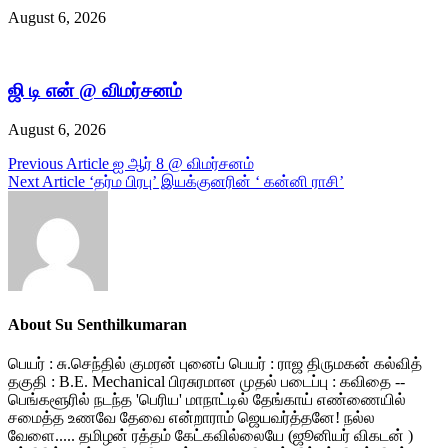
August 6, 2026
ஜி டி என் @ விமர்சனம்
August 6, 2026
Post
Previous Article
ஐ ஆர் 8 @ விமர்சனம்
Next Article
‘தர்ம பிரபு’ இயக்குனரின் ‘ கன்னி ராசி’
navigation
About Su Senthilkumaran
பெயர் : சு.செந்தில் குமரன் புனைப் பெயர் : ராஜ திருமகன் கல்வித்
தகுதி : B.E. Mechanical பிரசுரமான முதல் படைப்பு : கவிதை --
பெங்களூரில் நடந்த 'பெரிய' மாநாட்டில் தேங்காய் எண்ணையில்
சமைத்த உணவே தேவை என்றாராம் ஜெயவர்த்தனே! நல்ல
வேளை..... தமிழன் ரத்தம் கேட்கவில்லையே (ஜூனியர் விகடன் )