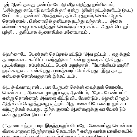
ஓர் ஆண் தனது நண்பர்களோடு வீடு எடுத்து தங்கினால்,
‘பசிக்குது சாப்பாடு வாங்கித் தா’ என்று (திடீர்) நட்புக்களிடம் (கூட)
கேட்டால் , தண்ணி அடித்தால் , தம் அடித்தால், செக்ஸ் ஜோக்
சொன்னால் , பின்னரவில் தனியாக நடந்து வந்தால்…. அதை
எல்லாம் சகஜமாக எடுத்துக் கொள்ளும் சமூகம்… அதன் பொதுப்
புத்தி… குறிப்பாக ஆணாதிக்க மனோபாவம் ,
அவற்றையே பெண்கள் செய்தால் மட்டும் ‘அவ ஐட்டம் .. எதுக்கும்
தயாரானவ .. கூப்பிட்டா வந்துடுவா ‘ என்று முடிவு கட்டுகிறது .
முயல்கிறது . சம்மந்தப்பட்ட பெண் மறுத்தால் , ”யோக்கியம் மாதிரி
நடிக்காதடி… என்கிறது . பலாத்காரம் செய்கிறது இது தவறு
என்பதை சொல்வதுதான் இந்தப் படம் .
அட அவ்வளவு ஏன்… பல பேருடன் செக்ஸ் வைத்துக் கொண்ட
பெண் கூட , அவளை முயலும் ஒரு ஆணிடம், ‘நோ.. வேண்டாம்”
என்று சொன்னால் அவளை விட்டு விட வேண்டும் . அதன் பிறகும்
ஆதிக்கம் செலுத்துவது குற்றம். அது மனைவியே என்றாலும் கூட
வற்புறுத்தக் கூடாது. இந்த குணம் ஆண்களுக்கு வர வேண்டும்
என்பது தானே நியாயம் ?
( ”தானா வந்தா யாரா இருந்தாலும் விடாதே . வேணாம்னு சொன்னா
விலைமாதுவா இருந்தாலும் தொடாதே ” என்று வசந்த மாளிகையில்
பால முருகன் எழுதிய வசனம் நினைவுக்கு வருகிறது )