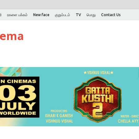
ி
ரகளை பக்கம்
New face
குறும்படம்
TV
பொது
Contact Us
nema