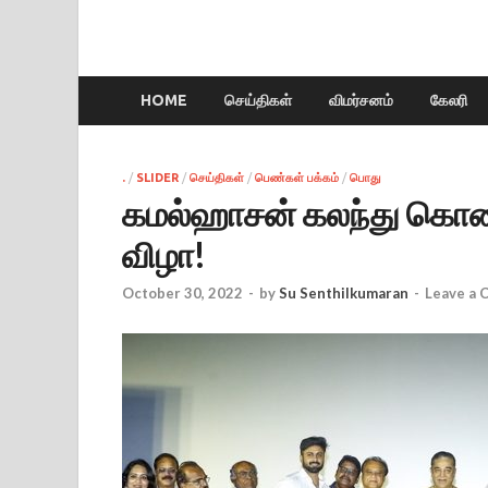
HOME
செய்திகள்
விமர்சனம்
கேலரி
.
/
SLIDER
/
செய்திகள்
/
பெண்கள் பக்கம்
/
பொது
கமல்ஹாசன் கலந்து கொண்
விழா!
October 30, 2022
-
by
Su Senthilkumaran
-
Leave a