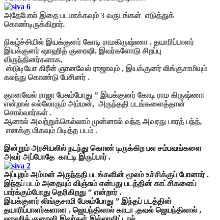
அதேபோல் இதை படமாக்கவும் 3 வருடங்கள் எடுத்துக்
கொண்டிருக்கிறார்.
நிகழ்ச்சியில் இயக்குனர் கோடி ராமகிருஷ்ணா , தயாரிப்பாளர்
இயக்குனர் ஷாஹித் குரைஷி,
இவர்களோடு சிறப்பு
விருந்தினர்களாக,
ஸ்டுடியோ கிரீன் ஞானவேல் ராஜாவும் , இயக்குனர் லிங்குசாமியும்
கலந்து கொண்டு பேசினர் .
ஞானவேல் ராஜா பேசும்போது ” இயக்குனர் கோடி ராம கிருஷ்ணா
என்றால் எல்லோரும் அம்மன், அருந்ததி படங்களைத்தான்
சொல்வார்கள் .
ஆனால் அவற்றுக்கெல்லாம் முன்னால் வந்த அவரது பாரத் பந்த்,
எனக்கு மிகவும் பிடித்த படம் .
இன்றும் அரசியலில் நடந்து கொண் டிருக்கிற பல சம்பவங்களை
அவர் அப்போதே காட்டி இருப்பார் .
அப்புறம் அம்மன் அருந்ததி படங்களின் மூலம் உச்சிக்குப் போனார் .
இந்தப் படம் அதையும் விஞ்சும் என்பது படத்தின் காட்சிகளைப்
பார்க்கும்போது தெரிகிறது ” என்றார் .
இயக்குனர் லிங்குசாமி பேசும்போது ” இந்தப் படத்தின்
தயாரிப்பாளர்களான , ஜெயந்திலால் காடா ,தவல் ஜெயந்திலால் ,
ஷாஹித் குரைஷி இவர்கள் இல்லாவிட்டால் ,