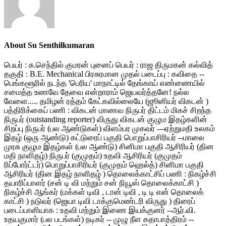
About Su Senthilkumaran
பெயர் : சு.செந்தில் குமரன் புனைப் பெயர் : ராஜ திருமகன் கல்வித்
தகுதி : B.E. Mechanical பிரசுரமான முதல் படைப்பு : கவிதை --
பெங்களூரில் நடந்த 'பெரிய' மாநாட்டில் தேங்காய் எண்ணையில்
சமைத்த உணவே தேவை என்றாராம் ஜெயவர்த்தனே! நல்ல
வேளை..... தமிழன் ரத்தம் கேட்கவில்லையே (ஜூனியர் விகடன் )
பத்திரிக்கைப் பணி : விகடன் மாணவ நிருபர் திட்டம் மிகச் சிறந்த
நிருபர் (outstanding reporter) விருது விகடன் குழும இதழ்களின்
சிறப்பு நிருபர் (பல ஆண்டுகள்) விளம்பர முகவர் ---ஏற்றுமதி உலகம்
இதழ் (ஒரு ஆண்டு) கட்டுரைப் பகுதி பொறுப்பாசிரியர் --மாலை
முரசு குழும இதழ்கள் (பல ஆண்டு) சினிமா பகுதி ஆசிரியர் (தின
மதி நாளிதழ்) நிருபர் (குமுதம்) உதவி ஆசிரியர் (குமுதம்
ரிப்போர்ட்டர்) பொறுப்பாசிரியர் (குமுதம் ஹெல்த்) சினிமா பகுதி
ஆசிரியர் (தின இதழ் நாளிதழ் ) தொலைக்காட்சிப் பணி : நிகழ்ச்சி
தயாரிப்பாளர் (சன் டி வி மற்றும் சன் நியூஸ் தொலைக்காட்சி )
நிகழ்ச்சி ஆங்கர் (மக்கள் டிவி , டான் டிவி , டி டி என் தொலைக்
காட்சி ) நடுவர் (ஜெயா டிவி டாக்குமெண்டரி விருது ) திரைப்
படைப்பாளியாக : உதவி மற்றும் இணை இயக்குனர் --ஆர்.வி.
உதயகுமார் (பல படங்கள்) நடிகர் -- முழு நீள கதாபாத்திரம் --