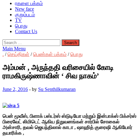
ரகளை பக்கம்
New face
குறும்படம்
TV
பொது
Contact Us
Search
for:
Main Menu
.
/
செய்திகள்
/
பெண்கள் பக்கம்
/
பொது
அம்மன் , அருந்ததி வரிசையில் கோடி
ராமகிருஷ்ணாவின் ‘ சிவ நாகம்’
June 2, 2016
-
by
Su Senthilkumaran
பென் மூவீஸ், பிளாக் பஸ்டர்ஸ் ஸ்டுடியோ மற்றும் இன்பாக்ஸ் பிக்சர்ஸ்
பிரைவேட் லிமிடெட் ஆகிய நிறுவனங்கள் சார்பில் சோகைல்
அன்சாரி, தவல் ஜெயந்திலால் காடா , ஷாஹித் குரைஷி ஆகியோர்
தயாரிக்க ,