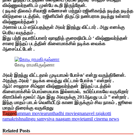
விஷ்ணுவர்தனிடம் முன்பே கூறி இருந்தேன்.
( நடிகர் திலகம் சிவாஜி கணேசன் மற்றும் ரஜினிகாந்த் நடித்த நடித்த
விடுதலை படத்தில், ரஜினியின் திருட்டு நண்பராக நடித்து உள்ளார்
விஷ்ணுவர்த்தன் )
அனால் படம் எடுப்பதற்குள் அவர் இறந்து விட்டார் . அது எனக்கு
பெரிய வருத்தம் .
இது பற்றி தயாரிப்பாளர் ஷாஹித் குரைஷியிடம் ‘ விஷ்ணுவர்த்தன்
சாரை இந்தப் படத்தின் கிளைமாக்சில் நடிக்க வைக்க
ஆசைப்பட்டேன் .
கோடி ராமகிருஷ்ணா
அவர் இறந்து விட்டதால் முடியாமல் போச்சு’ என்று வருந்தினேன்.
அதற்கு அவர் ‘ நடிக்க வைத்து விட்டால் போச்சு ‘ என்றார் .
ஆம்! சாஹாச சிம்ஹா விஷ்ணுவர்த்தன் இந்தப் படத்தில்
கிளைமாக்சில் பொம்மையாக இல்லாமல், உயிர்ப்பாகவே வருகிறார்
கிராபிக்ஸ் மூலம்! ஆக இது அவருக்கு 201ஆவது படம் ” என்றார் .
இந்த மாதம் பாடல் வெளியீட்டு காண இருக்கும் சிவ நாகம் , ஜூலை
மாதம் திரைக்கு வருகிறது
Tagged
amman movie
arunthadhi movie
gnanavel raja
kotti
ramakrishna
lingu samy
siva naagam movie
tamil cinema news
Related Posts