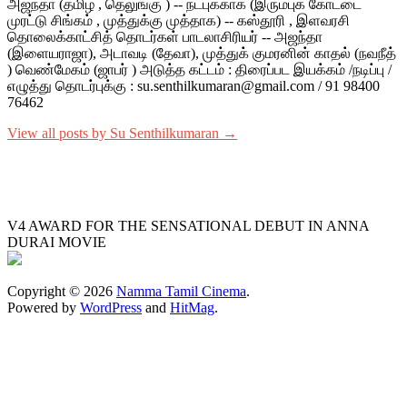
அஜந்தா (தமிழ் , தெலுங்கு ) -- நட்புக்காக (இரும்புக் கோட்டை
முரட்டு சிங்கம் , முத்துக்கு முத்தாக) -- கஸ்தூரி , இளவரசி
தொலைக்காட்சித் தொடர்கள் பாடலாசிரியர் -- அஜந்தா
(இளையராஜா), அடாவடி (தேவா), முத்துக் குமரனின் காதல் (நவநீத்
) வெண்மேகம் (ஜாபர் ) அடுத்த கட்டம் : திரைப்பட இயக்கம் /நடிப்பு /
எழுத்து தொடர்புக்கு : su.senthilkumaran@gmail.com / 91 98400
76462
View all posts by Su Senthilkumaran →
V4 AWARD FOR THE SENSATIONAL DEBUT IN ANNA
DURAI MOVIE
Copyright © 2026
Namma Tamil Cinema
.
Powered by
WordPress
and
HitMag
.