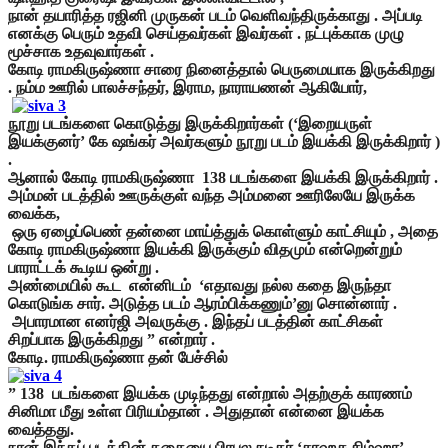
நான் தயாரித்த ரஜினி முருகன் படம் வெளிவந்திருக்காது . அப்படி
எனக்கு பெரும் உதவி செய்தவர்கள் இவர்கள் . நட்புக்காக முழு
மூச்சாக உதவுவார்கள் .
கோடி ராமகிருஷ்ணா சாரை நினைத்தால் பெருமையாக இருக்கிறது
. நம்ம ஊரில் பாலச்சந்தர், இராம, நாராயணன் ஆகியோர்,
நூறு படங்களை கொடுத்து இருக்கிறார்கள் (‘இறையருள்
இயக்குனர்’ கே ஷங்கர் அவர்களும் நூறு படம் இயக்கி இருக்கிறார் )
.
ஆனால் கோடி ராமகிருஷ்ணா 138 படங்களை இயக்கி இருக்கிறார் .
அம்மன் படத்தில் ஊருக்குள் வந்த அம்மனை ஊரிலேயே இருக்க
வைக்க,
ஒரு ஏழைப்பெண் தன்னை மாய்த்துக் கொள்ளும் காட்சியும் , அதை
கோடி ராமகிருஷ்ணா இயக்கி இருக்கும் விதமும் என்றென்றும்
பாராட்டக் கூடிய ஒன்று .
அண்மையில் கூட என்னிடம் ‘எதாவது நல்ல கதை இருந்தா
கொடுங்க சார். அடுத்த படம் ஆரம்பிக்கணும்’னு சொன்னார் .
அபாரமான எனர்ஜி அவருக்கு . இந்தப் படத்தின் காட்சிகள்
சிறப்பாக இருக்கிறது ” என்றார் .
கோடி. ராமகிருஷ்ணா தன் பேச்சில்
” 138 படங்களை இயக்க முடிந்தது என்றால் அதற்குக் காரணம்
சினிமா மீது உள்ள பிரியம்தான் . அதுதான் என்னை இயக்க
வைத்தது.
நான் இந்தப் படத்தின் கதையை பிரபல நடிகர் ‘சாஹச சிம்ஹா’