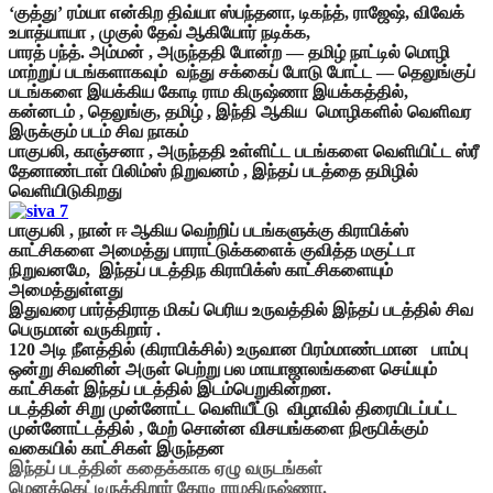
‘குத்து’ ரம்யா என்கிற திவ்யா ஸ்பந்தனா, டிகந்த், ராஜேஷ், விவேக்
உபாத்யாயா , முகுல் தேவ் ஆகியோர் நடிக்க,
பாரத் பந்த். அம்மன் , அருந்ததி போன்ற — தமிழ் நாட்டில் மொழி
மாற்றுப் படங்களாகவும் வந்து சக்கைப் போடு போட்ட — தெலுங்குப்
படங்களை இயக்கிய கோடி ராம கிருஷ்ணா இயக்கத்தில்,
கன்னடம் , தெலுங்கு, தமிழ் , இந்தி ஆகிய மொழிகளில் வெளிவர
இருக்கும் படம் சிவ நாகம்
பாகுபலி, காஞ்சனா , அருந்ததி உள்ளிட்ட படங்களை வெளியிட்ட ஸ்ரீ
தேனாண்டாள் பிலிம்ஸ் நிறுவனம் , இந்தப் படத்தை தமிழில்
வெளியிடுகிறது
பாகுபலி , நான் ஈ ஆகிய வெற்றிப் படங்களுக்கு கிராபிக்ஸ்
காட்சிகளை அமைத்து பாராட்டுக்களைக் குவித்த மகுட்டா
நிறுவனமே, இந்தப் படத்திந கிராபிக்ஸ் காட்சிகளையும்
அமைத்துள்ளது
இதுவரை பார்த்திராத மிகப் பெரிய உருவத்தில் இந்தப் படத்தில் சிவ
பெருமான் வருகிறார் .
120 அடி நீளத்தில் (கிராபிக்சில்) உருவான பிரம்மாண்டமான பாம்பு
ஒன்று சிவனின் அருள் பெற்று பல மாயாஜாலங்களை செய்யும்
காட்சிகள் இந்தப் படத்தில் இடம்பெறுகின்றன.
படத்தின் சிறு முன்னோட்ட வெளியீட்டு விழாவில் திரையிடப்பட்ட
முன்னோட்டத்தில் , மேற் சொன்ன விசயங்களை நிரூபிக்கும்
வகையில் காட்சிகள் இருந்தன
இந்தப் படத்தின் கதைக்காக ஏழு வருடங்கள்
மெனக்கெட்டிருக்கிறார் கோடி ராமகிருஷ்ணா.