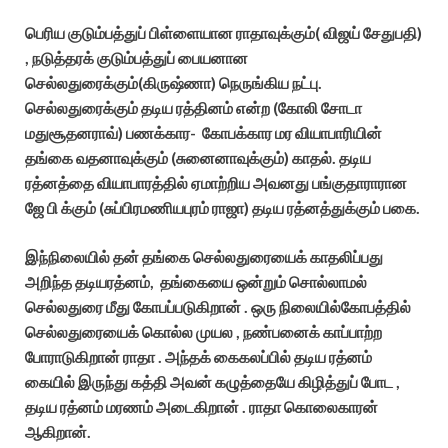
பெரிய குடும்பத்துப் பிள்ளையான ராதாவுக்கும்( விஜய் சேதுபதி)
, நடுத்தரக் குடும்பத்துப் பையனான
செல்லதுரைக்கும்(கிருஷ்ணா) நெருங்கிய நட்பு.
செல்லதுரைக்கும் தடிய ரத்தினம் என்ற (கோலி சோடா
மதுசூதனராவ்) பணக்கார- கோபக்கார மர வியாபாரியின்
தங்கை வதனாவுக்கும் (சுனைனாவுக்கும்) காதல். தடிய
ரத்னத்தை வியாபாரத்தில் ஏமாற்றிய அவனது பங்குதாராரான
ஜே பி க்கும் (சுப்பிரமணியபுரம் ராஜா) தடிய ரத்னத்துக்கும் பகை.
இந்நிலையில் தன் தங்கை செல்லதுரையைக் காதலிப்பது
அறிந்த தடியரத்னம், தங்கையை ஒன்றும் சொல்லாமல்
செல்லதுரை மீது கோபப்படுகிறான் . ஒரு நிலையில்கோபத்தில்
செல்லதுரையைக் கொல்ல முயல , நண்பனைக் காப்பாற்ற
போராடுகிறான் ராதா . அந்தக் கைகலப்பில் தடிய ரத்னம்
கையில் இருந்து கத்தி அவன் கழுத்தையே கிழித்துப் போட ,
தடிய ரத்னம் மரணம் அடைகிறான் . ராதா கொலைகாரன்
ஆகிறான்.