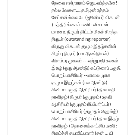
தேவை என்றாராம் ஜெயவர்த்தனே!
நல்ல வேளை..... தமிழன் ரத்தம்
கேட்கவில்லையே (ஜூனியர் விகடன்
) பத்திரிக்கைப் பணி : விகடன்
மாணவ நிருபர் திட்டம் மிகச் சிறந்த
நிருபர் (outstanding reporter)
விருது விகடன் குழும இதழ்களின்
சிறப்பு நிருபர் (பல ஆண்டுகள்)
விளம்பர முகவர் ---ஏற்றுமதி உலகம்
இதழ் (ஒரு ஆண்டு) கட்டுரைப் பகுதி
பொறுப்பாசிரியர் --மாலை முரசு
குழும இதழ்கள் (பல ஆண்டு)
சினிமா பகுதி ஆசிரியர் (தின மதி
நாளிதழ்) நிருபர் (குமுதம்) உதவி
ஆசிரியர் (குமுதம் ரிப்போர்ட்டர்)
பொறுப்பாசிரியர் (குமுதம் ஹெல்த்)
சினிமா பகுதி ஆசிரியர் (தின இதழ்
நாளிதழ் ) தொலைக்காட்சிப் பணி :
நிகழ்ச்சி தயாரிப்பாளர் (சன் டி வி