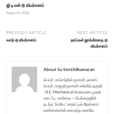
ஜி டி என் @ விமர்சனம்
August 6, 2026
PREVIOUS ARTICLE
NEXT ARTICLE
காடு @ விமர்சனம்
நாய்கள் ஜாக்கிரதை @
விமர்சனம்
About Su Senthilkumaran
பெயர் : சு.செந்தில் குமரன் புனைப்
பெயர் : ராஜ திருமகன் கல்வித் தகுதி
: B.E. Mechanical பிரசுரமான முதல்
படைப்பு : கவிதை -- பெங்களூரில்
நடந்த 'பெரிய' மாநாட்டில் தேங்காய்
எண்ணையில் சமைத்த உணவே