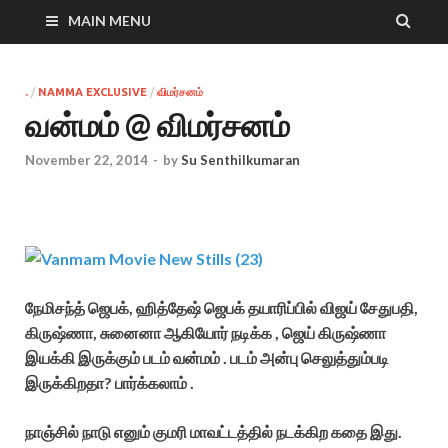
MAIN MENU
.
/
NAMMA EXCLUSIVE
/
விமர்சனம்
வன்மம் @ விமர்சனம்
November 22, 2014
-
by
Su Senthilkumaran
நேமிசந்த் ஜெபக், ஹித்தேஷ் ஜெபக் தயாரிப்பில் விஜய் சேதுபதி,
கிருஷ்ணா, சுனைனா ஆகியோர் நடிக்க , ஜெய் கிருஷ்ணா
இயக்கி இருக்கும் படம் வன்மம் . படம் அன்பு செலுத்தும்படி
இருக்கிறதா? பார்க்கலாம் .
நாஞ்சில் நாடு எனும் குமரி மாவட்டத்தில் நடக்கிற கதை இது.