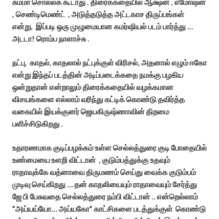
சும்மா சொல்லக் கூடாது . திரைக்கதையில் ஆக்ஷன் , எமோஷன்
, செண்டிமெண்ட் , அடுத்தடுத்த அட்டகாச திருப்பங்கள்
என்று, இப்படி ஒரு முழுமையான கமர்ஷியல் படம் பார்த்து …
அடடா! ரொம்ப நாளாச்சு .
நட்பு, காதல், காதலால் நட்புக்குள் விரிசல், அதனால் எழும் ஈகோ
என்று இந்தப் படத்தின் அடிப்படைக்கதை நமக்கு பழகிய
ஒன்றுதான் என்றாலும் திரைக்கதையில் வழக்கமான
விசயங்களை எல்லாம் வரிந்து கட்டிக் கொண்டு தவிர்த்த
வகையில் இயக்குனர் ஜெயகிருஷ்ணாவின் திறமை
பளிச்சிடுகிறது .
உதாரணமாக குடிப்பழக்கம் உள்ள செல்லத்துரை குடி போதையில்
உண்மையை உளறி விட்டான் , குடும்பத்துக்கு உதவும்
ராதாவுக்கே வத்னாவை திருமணம் செய்து வைக்க குடும்பம்
முடிவு செய்கிறது … தன் காதலியையும் ராதாவையும் சேர்த்து
ஜே பி பேசுவதை செல்லத்துரை நம்பி விட்டான் .. என்றெல்லாம்
”அய்யய்யோ… அய்யகோ” காட்சிகளை படத்துக்குள் கொண்டு