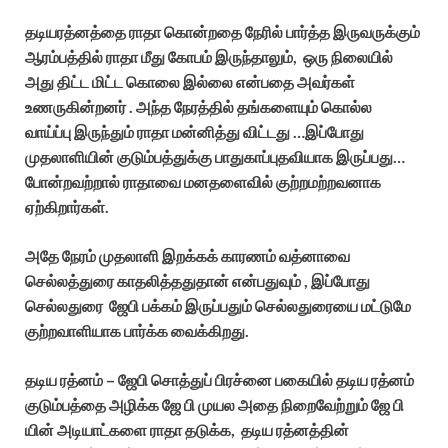
தடியரத்னத்தை ராதா கொன்றதை நேரில் பார்த்த இருவருக்கும்
ஆரம்பத்தில் ராதா மீது கோபம் இருந்தாலும், ஒரு நிலையில்
அது திட்ட மிட்ட கொலை இல்லை என்பதை அவர்கள்
உணருகின்றனர் . அந்த நேரத்தில் தங்களையும் கொல்ல
வாய்ப்பு இருந்தும் ராதா மன்னித்து விட்டது …இப்போது
முதலாளியின் குடும்பத்துக்கு பாதுகாப்புதவியாக இருப்பது…
போன்றவற்றால் ராதாவை மனதளைவில் குற்றமற்றவனாக
ஏற்கிறார்கள்.
அதே நேரம் முதலாளி இறக்கக் காரணம் வத்னாவை
செல்லத்துரை காதலித்ததுதான் என்பதுவும் , இப்போது
செல்லதுரை ஜேபி பக்கம் இருப்பதும் செல்லதுரையை மட்டுமே
குற்றவாளியாக பார்க்க வைக்கிறது.
தடிய ரத்னம் – ஜேபி சொத்துப் பிரச்னை பகையில் தடிய ரத்னம்
குடும்பத்தை அழிக்க ஜே பி முயல அதை நிறைவேற்றும் ஜே பி
யின் அடியாட்களை ராதா தடுக்க, தடிய ரத்னத்தின்