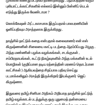
முக்கால் கிணறு மட்டுமே தாண்டுகிறது . ஆரம்பத்தில் வரும்
புலியாட்டக்காட்சிகளில் எல்லாம் இன்னும் பின்னிப் பெடல்
எடுத்து இருக்க வேண்டாமா ?
லொக்கேஷன் அட்டகாசமாக இருப்பதால் பாலபரணியின்
ஒளிப்பதிவும அசத்தலாக இருக்கிறது .
நாஞ்சில் நாட்டுக் கதை என்பதால் கலைவாணர் என் எஸ்
கிருஷ்ணனின் சிலையை காட்டி படத்தை ஆரம்பிப்பது அழகு .
அந்த மண்ணின் பழக்க வழக்கங்கள், சடங்குகள் ,
சம்பிரதாயங்கள், கூட்டு நிகழ்வுகளில் அந்த மக்களின் உடல்
மொழிகள் (குறிப்பான தடிய ரத்னத்தின் மரணம் தொடர்பான
காட்சிகள் ) ஆகியவற்றை சிறப்பாக பதிவு செய்து
படமாக்கலிலும் அசத்தி இருக்கிறார் இயக்குனர் ஜெய்
கிருஷ்ணா.
இதுவரை தமிழ் சினிமா அதிகம் அறியாத நாஞ்சில் நாட்டுத்
தமிழ் வழக்காடல் படத்துக்கு ஒரு புதுமைத் தன்மையை
கொடுத்து இருப்பதையும் பாராட்டாமல் இருக்க முடியாது .