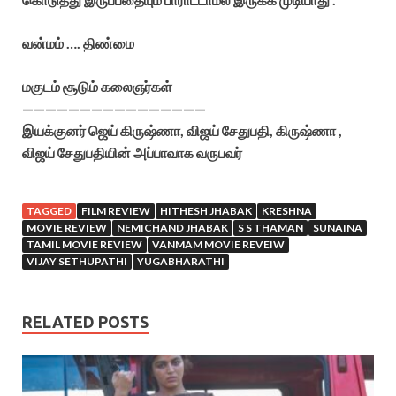
வன்மம் …. திண்மை
மகுடம் சூடும் கலைஞர்கள்
————————————————
இயக்குனர் ஜெய் கிருஷ்ணா, விஜய் சேதுபதி, கிருஷ்ணா ,
விஜய் சேதுபதியின் அப்பாவாக வருபவர்
TAGGED
FILM REVIEW
HITHESH JHABAK
KRESHNA
MOVIE REVIEW
NEMICHAND JHABAK
S S THAMAN
SUNAINA
TAMIL MOVIE REVIEW
VANMAM MOVIE REVEIW
VIJAY SETHUPATHI
YUGABHARATHI
RELATED POSTS