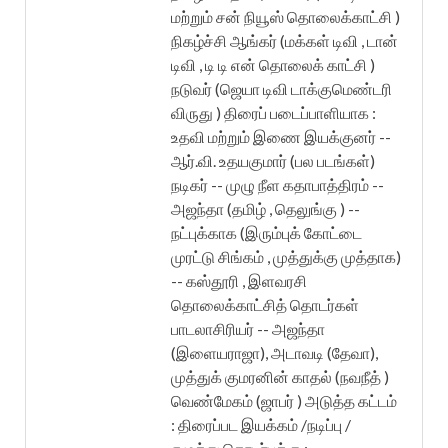
மற்றும் சன் நியூஸ் தொலைக்காட்சி )
நிகழ்ச்சி ஆங்கர் (மக்கள் டிவி , டான்
டிவி , டி டி என் தொலைக் காட்சி )
நடுவர் (ஜெயா டிவி டாக்குமெண்டரி
விருது ) திரைப் படைப்பாளியாக :
உதவி மற்றும் இணை இயக்குனர் --
ஆர்.வி. உதயகுமார் (பல படங்கள்)
நடிகர் -- முழு நீள கதாபாத்திரம் --
அஜந்தா (தமிழ் , தெலுங்கு ) --
நட்புக்காக (இரும்புக் கோட்டை
முரட்டு சிங்கம் , முத்துக்கு முத்தாக)
-- கஸ்தூரி , இளவரசி
தொலைக்காட்சித் தொடர்கள்
பாடலாசிரியர் -- அஜந்தா
(இளையராஜா), அடாவடி (தேவா),
முத்துக் குமரனின் காதல் (நவநீத் )
வெண்மேகம் (ஜாபர் ) அடுத்த கட்டம்
: திரைப்பட இயக்கம் /நடிப்பு /