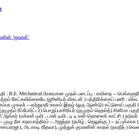
ா
கானின் ‘ஜவான்’
தகுதி : B.E. Mechanical பிரசுரமான முதல் படைப்பு : கவிதை -- பெங்க
 கேட்கவில்லையே (ஜூனியர் விகடன் ) பத்திரிக்கைப் பணி : விகடன் மாண
ிளம்பர முகவர் ---ஏற்றுமதி உலகம் இதழ் (ஒரு ஆண்டு) கட்டுரைப் பகுத
 (குமுதம் ரிப்போர்ட்டர்) பொறுப்பாசிரியர் (குமுதம் ஹெல்த்) சினிமா ப
சி ஆங்கர் (மக்கள் டிவி , டான் டிவி , டி டி என் தொலைக் காட்சி ) நடு
ுழு நீள கதாபாத்திரம் -- அஜந்தா (தமிழ் , தெலுங்கு ) -- நட்புக்காக (இ
ஜா), அடாவடி (தேவா), முத்துக் குமரனின் காதல் (நவநீத் ) வெண்மேகம்