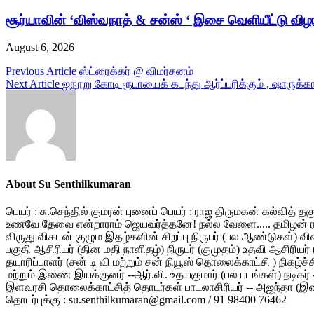
சூர்யாவின் ‘விஸ்வநாத் & சன்ஸ் ‘ இசை வெளியீட்டு விழ
August 6, 2026
Post
Previous Article
ஸ்ட்ரைக்கர் @ விமர்சனம்
Next Article
ஐநூறு கோடி ரூபாயைக் கடந்து ஆர்ப்பரிக்கும் , ஷாருக்
navigation
About Su Senthilkumaran
பெயர் : சு.செந்தில் குமரன் புனைப் பெயர் : ராஜ திருமகன் கல்வித் 
உணவே தேவை என்றாராம் ஜெயவர்த்தனே! நல்ல வேளை..... தமிழன் ரத்தம்
விருது விகடன் குழும இதழ்களின் சிறப்பு நிருபர் (பல ஆண்டுகள்) வ
பகுதி ஆசிரியர் (தின மதி நாளிதழ்) நிருபர் (குமுதம்) உதவி ஆசிரியர்
தயாரிப்பாளர் (சன் டி வி மற்றும் சன் நியூஸ் தொலைக்காட்சி ) நிகழ்ச்
மற்றும் இணை இயக்குனர் --ஆர்.வி. உதயகுமார் (பல படங்கள்) நடிகர் -- ம
இளவரசி தொலைக்காட்சித் தொடர்கள் பாடலாசிரியர் -- அஜந்தா (இளையரா
தொடர்புக்கு : su.senthilkumaran@gmail.com / 91 98400 76462