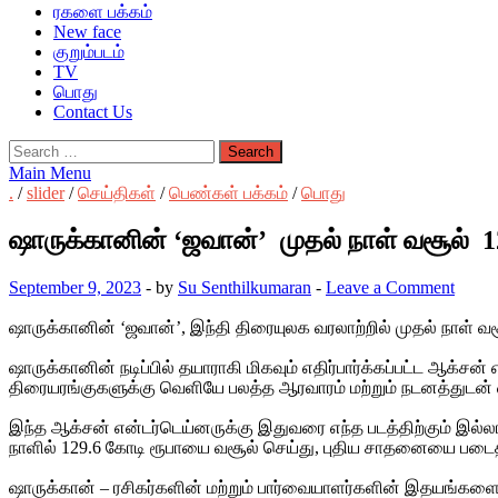
ரகளை பக்கம்
New face
குறும்படம்
TV
பொது
Contact Us
Search
for:
Main Menu
.
/
slider
/
செய்திகள்
/
பெண்கள் பக்கம்
/
பொது
ஷாருக்கானின் ‘ஜவான்’ முதல் நாள் வசூல
September 9, 2023
-
by
Su Senthilkumaran
-
Leave a Comment
ஷாருக்கானின் ‘ஜவான்’, இந்தி திரையுலக வரலாற்றில் முதல் நாள் வ
ஷாருக்கானின் நடிப்பில் தயாராகி மிகவும் எதிர்பார்க்கப்பட்ட ஆக
திரையரங்குகளுக்கு வெளியே பலத்த ஆரவாரம் மற்றும் நடனத்துடன்
இந்த ஆக்சன் என்டர்டெய்னருக்கு இதுவரை எந்த படத்திற்கும் இ
நாளில் 129.6 கோடி ரூபாயை வசூல் செய்து, புதிய சாதனையை படைத்
ஷாருக்கான் – ரசிகர்களின் மற்றும் பார்வையாளர்களின் இதயங்களை