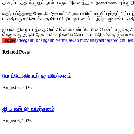
திரைப்படத்தின் முதல் நாள் வசூல் அனைத்து சாதனைகளையும் முறிய
எதிர்பார்த்ததை போலவே ‘ஜவான்’ அனைவரின் கணிப்புக்கும் அப்பாற்
படத்திற்கும் கிடைக்காத மிகப்பெரிய ஓப்பனிங் …இந்த ஜவான் படத்த
ஜவான் திரைப்படத்தை ரெட் சில்லிஸ் என்டர்டெயின்மென்ட் வழங்க, அ
தெலுங்கு, இந்தி ஆகிய மொழிகளில் செப்டம்பர் 7ஆம் தேதி முதல் உலக
Tagged
atlee
gauri khan
gauri verma
jawan movie
nayanthara
red chillie
Related Posts
போட்டோகிராபர் @ விமர்சனம்
August 6, 2026
ஜி டி என் @ விமர்சனம்
August 6, 2026