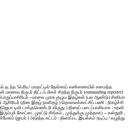
ளூரில் நடந்த 'பெரிய' மாநாட்டில் தேங்காய் எண்ணையில் சமைத்த
வ நிருபர் திட்டம் மிகச் சிறந்த நிருபர் (outstanding reporter)
ி பொறுப்பாசிரியர் --மாலை முரசு குழும இதழ்கள் (பல ஆண்டு) சினிமா
குதி ஆசிரியர் (தின இதழ் நாளிதழ் ) தொலைக்காட்சிப் பணி : நிகழ்ச்சி
வர் (ஜெயா டிவி டாக்குமெண்டரி விருது ) திரைப் படைப்பாளியாக : உதவி
ரும்புக் கோட்டை முரட்டு சிங்கம் , முத்துக்கு முத்தாக) -- கஸ்தூரி ,
 (ஜாபர் ) அடுத்த கட்டம் : திரைப்பட இயக்கம் /நடிப்பு / எழுத்து