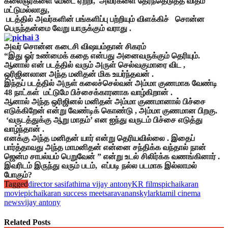
கலைஞர்களை மேடை ஏற்றி, அவர்களை தேர்ந்தெடுத்த விதம்
மட்டுமல்லாது,
படத்தில் அவர்களின் பங்களிப்பு பற்றியும் விளக்கிச் சொன்ன
பெருந்தன்மை வேறு யாருக்கும் வராது .
அவர் சொன்ன கடைசி விஷயம்தான் சிகரம்
“இது ஓர் உண்மைக் கதை என்பது அனைவருக்கும் தெரியும்.
ஆனால் என் படத்தில் வரும் அருள் செல்வகுமாரை விட ,
ஒரிஜினலான அந்த மனிதன் மிக உயர்ந்தவன் .
இந்தப் படத்தில் அருள் கலைச்செல்வன் அம்மா குணமாக வேண்டி
48 நாட்கள் மட்டுமே பிச்சைக்காரனாக வாழ்கிறான் .
ஆனால் அந்த ஒரிஜினல் மனிதன் அம்மா குணமானால் பிச்சை
எடுக்கிறேன் என்று வேண்டிக் கொண்டு , அம்மா குணமான பிறகு.
‘வருடத்துக்கு ஆறு மாதம்’ என ஐந்து வருடம் பிச்சை எடுத்து
வாழ்ந்தான் .
எனக்கு அந்த மனிதன் யார் என்று தெரியவில்லை . இதைப்
பார்த்தாவது அந்த மாமனிதன் என்னை சந்திக்க வந்தால் நான்
ஜென்ம சாபல்யம் பெறுவேன் ” என்று உடல் சிலிர்க்க வணங்கினார் .
இவரிடம் இருந்து வரும் படம், எப்படி நல்ல படமாக இல்லாமல்
போகும்?
Tagged
director sasi
fathima vijay antony
KR films
pichaikaran
movie
pichaikaran success meet
saravanan
skylark
tamil cinema
news
vijay antony
Related Posts