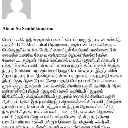
About Su Senthilkumaran
பெயர் : சு.செந்தில் குமரன் புனைப் பெயர் : ராஜ திருமகன் கல்வித்
தகுதி : B.E. Mechanical பிரசுரமான முதல் படைப்பு : கவிதை --
பெங்களூரில் நடந்த 'பெரிய' மாநாட்டில் தேங்காய் எண்ணையில்
சமைத்த உணவே தேவை என்றாராம் ஜெயவர்த்தனே! நல்ல
வேளை..... தமிழன் ரத்தம் கேட்கவில்லையே (ஜூனியர் விகடன் )
பத்திரிக்கைப் பணி : விகடன் மாணவ நிருபர் திட்டம் மிகச் சிறந்த
நிருபர் (outstanding reporter) விருது விகடன் குழும இதழ்களின்
சிறப்பு நிருபர் (பல ஆண்டுகள்) விளம்பர முகவர் ---ஏற்றுமதி உலகம்
இதழ் (ஒரு ஆண்டு) கட்டுரைப் பகுதி பொறுப்பாசிரியர் --மாலை
முரசு குழும இதழ்கள் (பல ஆண்டு) சினிமா பகுதி ஆசிரியர் (தின
மதி நாளிதழ்) நிருபர் (குமுதம்) உதவி ஆசிரியர் (குமுதம்
ரிப்போர்ட்டர்) பொறுப்பாசிரியர் (குமுதம் ஹெல்த்) சினிமா பகுதி
ஆசிரியர் (தின இதழ் நாளிதழ் ) தொலைக்காட்சிப் பணி : நிகழ்ச்சி
தயாரிப்பாளர் (சன் டி வி மற்றும் சன் நியூஸ் தொலைக்காட்சி )
நிகழ்ச்சி ஆங்கர் (மக்கள் டிவி , டான் டிவி , டி டி என் தொலைக்
காட்சி ) நடுவர் (ஜெயா டிவி டாக்குமெண்டரி விருது ) திரைப்
படைப்பாளியாக : உதவி மற்றும் இணை இயக்குனர் --ஆர்.வி.
உதயகுமார் (பல படங்கள்) நடிகர் -- முழு நீள கதாபாத்திரம் --