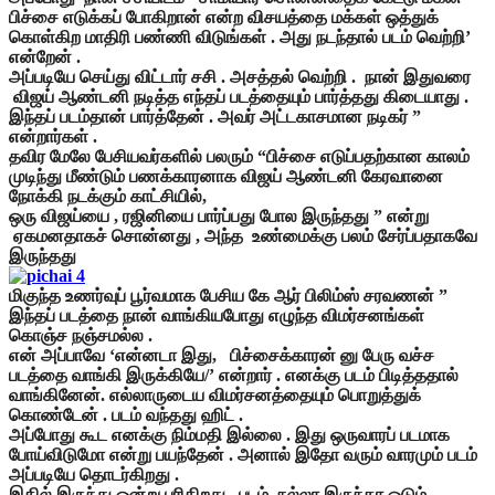
பிச்சை எடுக்கப் போகிறான் என்ற விசயத்தை மக்கள் ஒத்துக்
கொள்கிற மாதிரி பண்ணி விடுங்கள் . அது நடந்தால் படம் வெற்றி’
என்றேன் .
அப்படியே செய்து விட்டார் சசி . அசத்தல் வெற்றி . நான் இதுவரை
விஜய் ஆண்டனி நடித்த எந்தப் படத்தையும் பார்த்தது கிடையாது .
இந்தப் படம்தான் பார்த்தேன் . அவர் அட்டகாசமான நடிகர் ”
என்றார்கள் .
தவிர மேலே பேசியவர்களில் பலரும் “பிச்சை எடுப்பதற்கான காலம்
முடிந்து மீண்டும் பணக்காரனாக விஜய் ஆண்டனி கேரவானை
நோக்கி நடக்கும் காட்சியில்,
ஒரு விஜய்யை , ரஜினியை பார்ப்பது போல இருந்தது ” என்று
ஏகமனதாகச் சொன்னது , அந்த உண்மைக்கு பலம் சேர்ப்பதாகவே
இருந்தது
மிகுந்த உணர்வுப் பூர்வமாக பேசிய கே ஆர் பிலிம்ஸ் சரவணன் ”
இந்தப் படத்தை நான் வாங்கியபோது எழுந்த விமர்சனங்கள்
கொஞ்ச நஞ்சமல்ல .
என் அப்பாவே ‘என்னடா இது, பிச்சைக்காரன் னு பேரு வச்ச
படத்தை வாங்கி இருக்கியே/’ என்றார் . எனக்கு படம் பிடித்ததால்
வாங்கினேன். எல்லாருடைய விமர்சனத்தையும் பொறுத்துக்
கொண்டேன் . படம் வந்தது ஹிட் .
அப்போது கூட எனக்கு நிம்மதி இல்லை . இது ஒருவாரப் படமாக
போய்விடுமோ என்று பயந்தேன் . அனால் இதோ வரும் வாரமும் படம்
அப்படியே தொடர்கிறது .
இதில் இருந்து ஒன்று புரிகிறது . படம் நல்லா இருந்தா ஓடும் .