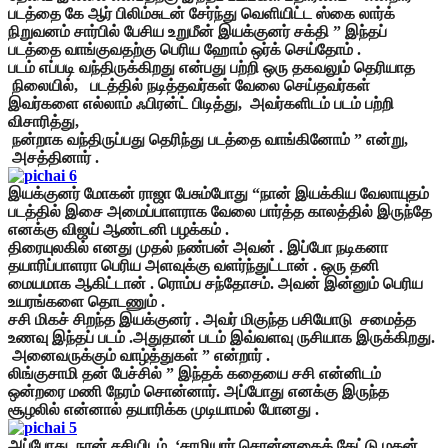
படத்தை கே ஆர் பிலிம்சுடன் சேர்ந்து வெளியிட்ட ஸ்கை லார்க்
நிறுவனம் சார்பில் பேசிய உறுமீன் இயக்குனர் சக்தி ” இந்தப்
படத்தை வாங்குவதற்கு பெரிய ஹோம் ஒர்க் செய்தோம் .
படம் எப்படி வந்திருக்கிறது என்பது பற்றி ஒரு தகவலும் தெரியாத
நிலையில், படத்தில் நடித்தவர்கள் வேலை செய்தவர்கள்
இவர்களை எல்லாம் ஃபிரன்ட் பிடித்து, அவர்களிடம் படம் பற்றி
விசாரித்து,
நன்றாக வந்திருப்பது தெரிந்து படத்தை வாங்கினோம் ” என்று,
அசத்தினார் .
இயக்குனர் மோகன் ராஜா பேசும்போது “நான் இயக்கிய வேலாயுதம்
படத்தில் இசை அமைப்பாளராக வேலை பார்த்த காலத்தில் இருந்தே
எனக்கு விஜய் ஆண்டனி பழக்கம் .
திரையுலகில் எனது முதல் நண்பன் அவன் . இப்போ நடிகனா
தயாரிப்பாளரா பெரிய அளவுக்கு வளர்ந்துட்டான் . ஒரு தனி
மையமாக ஆகிட்டான் . ரொம்ப சந்தோசம். அவன் இன்னும் பெரிய
உயரங்களை தொடணும் .
சசி மிகச் சிறந்த இயக்குனர் . அவர் மிகுந்த பசியோடு சமைத்த
உணவு இந்தப் படம் .அதுதான் படம் இவ்வளவு ருசியாக இருக்கிறது.
அனைவருக்கும் வாழ்த்துகள் ” என்றார் .
லிங்குசாமி தன் பேச்சில் ” இந்தக் கதையை சசி என்னிடம்
ஒன்றரை மணி நேரம் சொன்னார். அப்போது எனக்கு இருந்த
சூழலில் என்னால் தயாரிக்க முடியாமல் போனது .
அப்போது நான் சசியிடம் ‘சாமியார் சொன்னதைக் கேட்டு மகன்