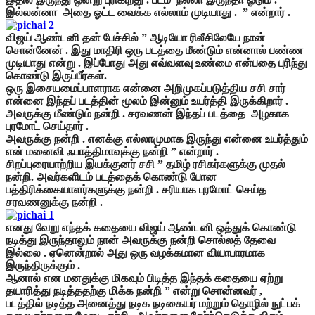
இல்லன்னா அதை ஓட்ட வைக்க எல்லாம் முடியாது . ” என்றார் .
விஜய் ஆண்டனி தன் பேச்சில் ” ஆடியோ ரிலீசிலேயே நான்
சொன்னேன் . இது மாதிரி ஒரு படத்தை மீண்டும் என்னால் பண்ண
முடியாது என்று . இப்போது அது எவ்வளவு உண்மை என்பதை புரிந்து
கொண்டு இருப்பீர்கள்.
ஒரு இசையமைப்பாளராக என்னை அறிமுகப்படுத்திய சசி சார்
என்னை இந்தப் படத்தின் மூலம் இன்னும் உயர்த்தி இருக்கிறார் .
அவருக்கு மீண்டும் நன்றி . சரவணன் இந்தப் படத்தை அழகாக
புரமோட் செய்தார் .
அவருக்கு நன்றி . எனக்கு எல்லாமுமாக இருந்து என்னை உயர்த்தும்
என் மனைவி ஃபாத்திமாவுக்கு நன்றி ” என்றார் .
சிறப்புரையாற்றிய இயக்குனர் சசி ” தமிழ் ரசிகர்களுக்கு முதல்
நன்றி. அவர்களிடம் படத்தைக் கொண்டு போன
பத்திரிக்கையாளர்களுக்கு நன்றி . சரியாக புரமோட் செய்த
சரவணனுக்கு நன்றி .
எனது வேறு எந்தக் கதையை விஜய் ஆண்டனி ஒத்துக் கொண்டு
நடித்து இருந்தாலும் நான் அவருக்கு நன்றி சொல்லத் தேவை
இல்லை . ஏனென்றால் அது ஒரு வழக்கமான வியாபாரமாக
இருந்திருக்கும் .
ஆனால் என மனதுக்கு மிகவும் பிடித்த இந்தக் கதையை ஏற்று
தயாரித்து நடித்ததற்கு மிக்க நன்றி ” என்று சொன்னவர் ,
படத்தில் நடித்த அனைத்து நடிக நடிகையர் மற்றும் தொழில் நுட்பக்