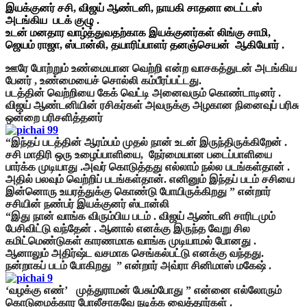
இயக்குனர் சசி, விஜய் ஆண்டனி, நாயகி சாதனா டைட்டஸ்
அடங்கிய படக் குழு .
உடன் மனதார வாழ்த்துவதற்காக இயக்குனர்கள் லிங்கு சாமி,
ஜெயம் ராஜா, ஸ்டான்லி, தயாரிப்பாளர் தனஞ்செயன் ஆகியோர் .
ஊரே போற்றும் உண்மையான வெற்றி என்ற வாசகத்துடன் அடங்கிய
பேனர் , உண்மையைச் சொல்லி கம்பீரப்பட்டது.
படத்தின் வெற்றியை கேக் வெட்டி அனைவரும் கொண்டாடினர் .
விஜய் ஆண்டனியின் ரசிகர்கள் அவருக்கு அழகான நினைவுப் பரிசு
ஒன்றை பரிசளித்தனர்
“இந்தப் படத்தின் ஆரம்பம் முதல் நான் உடன் இருந்திருக்கிறேன் .
சசி மாதிரி ஒரு உழைப்பாளியை, நேர்மையான படைப்பாளியை
பார்க்க முடியாது .அவர் கொடுத்தது எல்லாம் நல்ல படங்கள்தான் .
அதில் பலவும் வெற்றிப் படங்கள்தான். எனினும் இந்தப் படம் சசியை
இன்னொரு உயரத்துக்கு கொண்டு போயிருக்கிறது ” என்றார்
சசியின் நண்பர் இயக்குனர் ஸ்டான்லி
“இது நான் வாங்க விரும்பிய படம் . விஜய் ஆண்டனி சாரிடமும்
பேசிவிட்டு வந்தேன் . ஆனால் எனக்கு இருந்த வேறு சில
கமிட்மெண்டுகள் காரணமாக வாங்க முடியாமல் போனது .
ஆனாலும் அதிர்ஷ்ட வசமாக செங்கல்பட்டு எனக்கு வந்தது.
நன்றாகப் படம் போகிறது ” என்றார் அவ்ரா சினிமாஸ் மகேஷ் .
‘வழக்கு எண்’ முத்துராமன் பேசும்போது ” என்னை எல்லோரும்
கொடுமைக்கார போலீசாகவே நடிக்க வைத்தார்கள் .