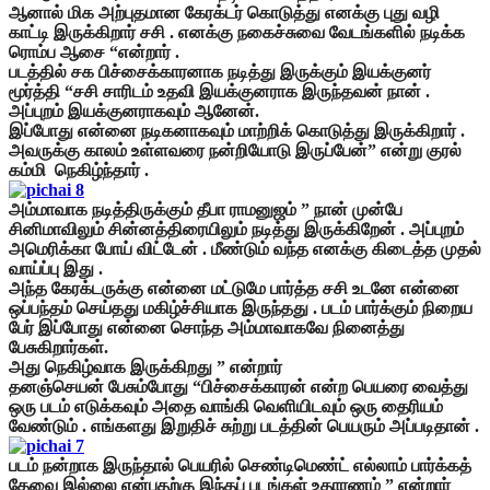
ஆனால் மிக அற்புதமான கேரக்டர் கொடுத்து எனக்கு புது வழி
காட்டி இருக்கிறார் சசி . எனக்கு நகைச்சுவை வேடங்களில் நடிக்க
ரொம்ப ஆசை “என்றார் .
படத்தில் சக பிச்சைக்காரனாக நடித்து இருக்கும் இயக்குனர்
மூர்த்தி “சசி சாரிடம் உதவி இயக்குனராக இருந்தவன் நான் .
அப்புறம் இயக்குனராகவும் ஆனேன்.
இப்போது என்னை நடிகனாகவும் மாற்றிக் கொடுத்து இருக்கிறார் .
அவருக்கு காலம் உள்ளவரை நன்றியோடு இருப்பேன்” என்று குரல்
கம்மி நெகிழ்ந்தார் .
அம்மாவாக நடித்திருக்கும் தீபா ராமனுஜம் ” நான் முன்பே
சினிமாவிலும் சின்னத்திரையிலும் நடித்து இருக்கிறேன் . அப்புறம்
அமெரிக்கா போய் விட்டேன் . மீண்டும் வந்த எனக்கு கிடைத்த முதல்
வாய்ப்பு இது .
அந்த கேரக்டருக்கு என்னை மட்டுமே பார்த்த சசி உடனே என்னை
ஒப்பந்தம் செய்தது மகிழ்ச்சியாக இருந்தது . படம் பார்க்கும் நிறைய
பேர் இப்போது என்னை சொந்த அம்மாவாகவே நினைத்து
பேசுகிறார்கள்.
அது நெகிழ்வாக இருக்கிறது ” என்றார்
தனஞ்செயன் பேசும்போது “பிச்சைக்காரன் என்ற பெயரை வைத்து
ஒரு படம் எடுக்கவும் அதை வாங்கி வெளியிடவும் ஒரு தைரியம்
வேண்டும் . எங்களது இறுதிச் சுற்று படத்தின் பெயரும் அப்படிதான் .
படம் நன்றாக இருந்தால் பெயரில் செண்டிமெண்ட் எல்லாம் பார்க்கத்
தேவை இல்லை என்பதற்கு இந்தப் படங்கள் உதாரணம் ” என்றார்