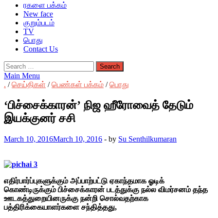
ரகளை பக்கம்
New face
குறும்படம்
TV
பொது
Contact Us
Search
for:
Main Menu
.
/
செய்திகள்
/
பெண்கள் பக்கம்
/
பொது
‘பிச்சைக்காரன்’ நிஜ ஹீரோவைத் தேடும்
இயக்குனர் சசி
March 10, 2016
March 10, 2016
-
by
Su Senthilkumaran
எதிர்பார்ப்புகளுக்கும் அப்பாற்பட்டு ஏகாந்தமாக ஓடிக்
கொண்டிருக்கும் பிச்சைக்காரன் படத்துக்கு நல்ல விமர்சனம் தந்த
ஊடகத்துறையினருக்கு நன்றி சொல்வதற்காக
பத்திரிக்கையாளர்களை சந்தித்தது,