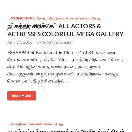
.
/
PROMOTIONS
/
கேலரி
/
செய்திகள்
/
பெண்கள் பக்கம்
/
பொது
நட்சத்திர கிரிக்கெட் ALL ACTORS &
ACTRESSES COLORFUL MEGA GALLERY
April 17, 2016
-
by
Su Senthilkumaran
F86A8944 ◄ Back Next ► Picture 1 of 81 சென்னை
சேப்பாக்கம் ஸ்டேடியத்தில் “லிபரா நட்சத்திர கிரிக்கெட்” போட்டி
விழாவில் ரஜினிகாந்த், கமல்ஹாசன், நாகார்ஜுனா,
சிவராஜ்குமார் மற்றும் பல முன்னணி நட்சத்திரங்கள் கலந்து
கொண்டனர். திருச்சி டைகர்ஸ் …
READ MORE
.
/
செய்திகள்
/
பெண்கள் பக்கம்
/
பொது
நடிகர் சங்கத்தை வளைக்கும் அரசியல் கட்சிகள்