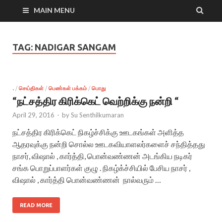
MAIN MENU
TAG:
NADIGAR SANGAM
.
/
செய்திகள்
/
பெண்கள் பக்கம்
/
பொது
“நட்சத்திர கிரிக்கெட் வெற்றிக்கு நன்றி “
April 29, 2016
-
by
Su Senthilkumaran
நட்சத்திர கிரிக்கெட் நிகழ்ச்சிக்கு ஊடகங்கள் அளித்த
ஆதரவுக்கு நன்றி சொல்ல ஊடகவியாளலர்களைச் சந்தித்தது
நாசர், விஷால் , கார்த்தி, பொன்வண்ணன் அடங்கிய நடிகர்
சங்க பொறுப்பாளர்கள் குழு . நிகழ்க்ச்சியில் பேசிய நாசர் ,
விஷால் , கார்த்தி பொன்வண்ணன் நால்வரும் …
READ MORE