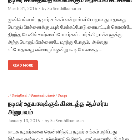
March 31, 2016
-
by
Su Senthilkumaran
முன்பெல்லாம், நடிகர் சங்கம் என்றால் எப்போதாவது எதாவது
பொதுப் பிரச்னைக்கு ஃபுல் மேக்கப்போடு கையாட்டிக் கொண்டே
திறந்த வேனில் ஊர்வலம் போவர்கள் . பார்க்கிற மக்களுக்கு
அந்த பொதுப் பிரச்னையே மறந்து போகும். அல்லது
எப்போதாவது எல்லாரும் ஒன்று கூடி பேசுவதை …
READ MORE
.
/
செய்திகள்
/
பெண்கள் பக்கம்
/
பொது
நடிகர் உதயாவுக்குக் கிடைத்த ஆச்சர்ய
அனுபவம்
January 13, 2016
-
by
Su Senthilkumaran
நாடக நடிகர்களை தென்னிந்திய நடிகர் சங்கம் மதிப்பது
இல்லை என்ற ஒரு குற்றச்சாட்டு ரொம்ப நாட்களாகவே இருந்து