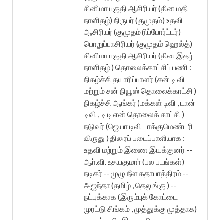
சினிமா பகுதி ஆசிரியர் (தின மதி
நாளிதழ்) நிருபர் (குமுதம்) உதவி
ஆசிரியர் (குமுதம் ரிப்போர்ட்டர்)
பொறுப்பாசிரியர் (குமுதம் ஹெல்த்)
சினிமா பகுதி ஆசிரியர் (தின இதழ்
நாளிதழ் ) தொலைக்காட்சிப் பணி :
நிகழ்ச்சி தயாரிப்பாளர் (சன் டி வி
மற்றும் சன் நியூஸ் தொலைக்காட்சி )
நிகழ்ச்சி ஆங்கர் (மக்கள் டிவி , டான்
டிவி , டி டி என் தொலைக் காட்சி )
நடுவர் (ஜெயா டிவி டாக்குமெண்டரி
விருது ) திரைப் படைப்பாளியாக :
உதவி மற்றும் இணை இயக்குனர் --
ஆர்.வி. உதயகுமார் (பல படங்கள்)
நடிகர் -- முழு நீள கதாபாத்திரம் --
அஜந்தா (தமிழ் , தெலுங்கு ) --
நட்புக்காக (இரும்புக் கோட்டை
முரட்டு சிங்கம் , முத்துக்கு முத்தாக)