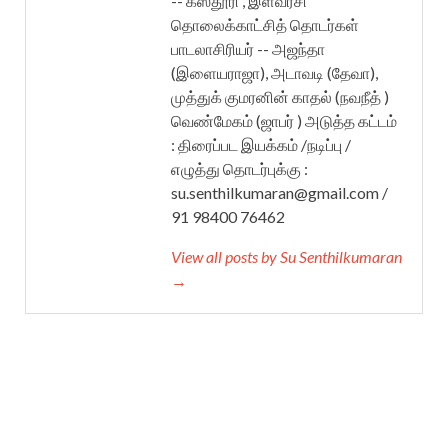
-- கஸ்தூரி , இளவரசி
தொலைக்காட்சித் தொடர்கள்
பாடலாசிரியர் -- அஜந்தா
(இளையராஜா), அடாவடி (தேவா),
முத்துக் குமரனின் காதல் (நவநீத் )
வெண்மேகம் (ஜாபர் ) அடுத்த கட்டம்
: திரைப்பட இயக்கம் /நடிப்பு /
எழுத்து தொடர்புக்கு :
su.senthilkumaran@gmail.com /
91 98400 76462
View all posts by Su Senthilkumaran
→