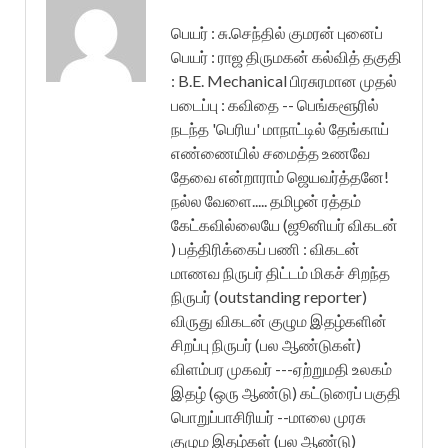
பெயர் : சு.செந்தில் குமரன் புனைப்
பெயர் : ராஜ திருமகன் கல்வித் தகுதி
: B.E. Mechanical பிரசுரமான முதல்
படைப்பு : கவிதை -- பெங்களூரில்
நடந்த 'பெரிய' மாநாட்டில் தேங்காய்
எண்ணையில் சமைத்த உணவே
தேவை என்றாராம் ஜெயவர்த்தனே!
நல்ல வேளை..... தமிழன் ரத்தம்
கேட்கவில்லையே (ஜூனியர் விகடன்
) பத்திரிக்கைப் பணி : விகடன்
மாணவ நிருபர் திட்டம் மிகச் சிறந்த
நிருபர் (outstanding reporter)
விருது விகடன் குழும இதழ்களின்
சிறப்பு நிருபர் (பல ஆண்டுகள்)
விளம்பர முகவர் ---ஏற்றுமதி உலகம்
இதழ் (ஒரு ஆண்டு) கட்டுரைப் பகுதி
பொறுப்பாசிரியர் --மாலை முரசு
குழும இதழ்கள் (பல ஆண்டு)