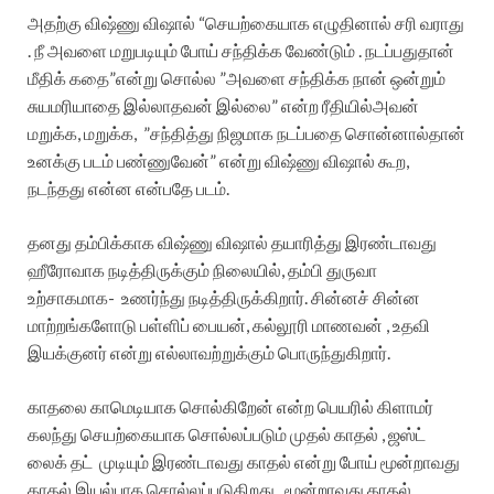
அதற்கு விஷ்ணு விஷால் “செயற்கையாக எழுதினால் சரி வராது
. நீ அவளை மறுபடியும் போய் சந்திக்க வேண்டும் . நடப்பதுதான்
மீதிக் கதை”என்று சொல்ல ”அவளை சந்திக்க நான் ஒன்றும்
சுயமரியாதை இல்லாதவன் இல்லை” என்ற ரீதியில்அவன்
மறுக்க, மறுக்க, ”சந்தித்து நிஜமாக நடப்பதை சொன்னால்தான்
உனக்கு படம் பண்ணுவேன்” என்று விஷ்ணு விஷால் கூற,
நடந்தது என்ன என்பதே படம்.
தனது தம்பிக்காக விஷ்ணு விஷால் தயாரித்து இரண்டாவது
ஹீரோவாக நடித்திருக்கும் நிலையில், தம்பி துருவா
உற்சாகமாக- உணர்ந்து நடித்திருக்கிறார். சின்னச் சின்ன
மாற்றங்களோடு பள்ளிப் பையன், கல்லூரி மாணவன் , உதவி
இயக்குனர் என்று எல்லாவற்றுக்கும் பொருந்துகிறார்.
காதலை காமெடியாக சொல்கிறேன் என்ற பெயரில் கிளாமர்
கலந்து செயற்கையாக சொல்லப்படும் முதல் காதல் , ஜஸ்ட்
லைக் தட் முடியும் இரண்டாவது காதல் என்று போய் மூன்றாவது
காதல் இயல்பாக சொல்லப்படுகிறது . மூன்றாவது காதல்