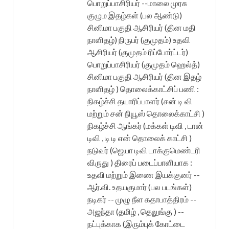
பொறுப்பாசிரியர் --மாலை முரசு
குழும இதழ்கள் (பல ஆண்டு)
சினிமா பகுதி ஆசிரியர் (தின மதி
நாளிதழ்) நிருபர் (குமுதம்) உதவி
ஆசிரியர் (குமுதம் ரிப்போர்ட்டர்)
பொறுப்பாசிரியர் (குமுதம் ஹெல்த்)
சினிமா பகுதி ஆசிரியர் (தின இதழ்
நாளிதழ் ) தொலைக்காட்சிப் பணி :
நிகழ்ச்சி தயாரிப்பாளர் (சன் டி வி
மற்றும் சன் நியூஸ் தொலைக்காட்சி )
நிகழ்ச்சி ஆங்கர் (மக்கள் டிவி , டான்
டிவி , டி டி என் தொலைக் காட்சி )
நடுவர் (ஜெயா டிவி டாக்குமெண்டரி
விருது ) திரைப் படைப்பாளியாக :
உதவி மற்றும் இணை இயக்குனர் --
ஆர்.வி. உதயகுமார் (பல படங்கள்)
நடிகர் -- முழு நீள கதாபாத்திரம் --
அஜந்தா (தமிழ் , தெலுங்கு ) --
நட்புக்காக (இரும்புக் கோட்டை