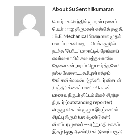
About Su Senthilkumaran
பெயர் : சு.செந்தில் குமரன் புனைப்
பெயர் : ராஜ திருமகன் கல்வித் தகுதி
: B.E. Mechanical பிரசுரமான முதல்
படைப்பு : கவிதை -- பெங்களூரில்
நடந்த 'பெரிய' மாநாட்டில் தேங்காய்
எண்ணையில் சமைத்த உணவே
தேவை என்றாராம் ஜெயவர்த்தனே!
நல்ல வேளை..... தமிழன் ரத்தம்
கேட்கவில்லையே (ஜூனியர் விகடன்
) பத்திரிக்கைப் பணி : விகடன்
மாணவ நிருபர் திட்டம் மிகச் சிறந்த
நிருபர் (outstanding reporter)
விருது விகடன் குழும இதழ்களின்
சிறப்பு நிருபர் (பல ஆண்டுகள்)
விளம்பர முகவர் ---ஏற்றுமதி உலகம்
இதழ் (ஒரு ஆண்டு) கட்டுரைப் பகுதி