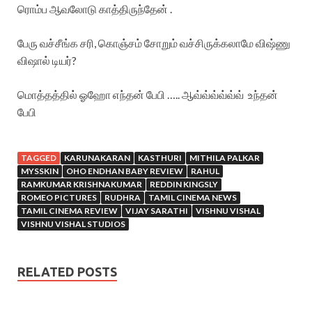
ரொம்ப ஆவலோடு காத்திருந்தேன் .
பேரு வச்சீங்க சரி, கொஞ்சம் சோறும் வச்சிருக்கலாமே விஷ்ணு
விஷால் டியர்?
மொத்தத்தில் ஓஹோ எந்தன் பேபி ….. ஆவ்வ்வ்வ்வ்வ் உந்தன்
பேபி
TAGGED
KARUNAKARAN
KASTHURI
MITHILA PALKAR
MYSSKIN
OHO ENDHAN BABY REVIEW
RAHUL
RAMKUMAR KRISHNAKUMAR
REDDIN KINGSLY
ROMEO PICTURES
RUDHRA
TAMIL CINEMA NEWS
TAMIL CINEMA REVIEW
VIJAY SARATHI
VISHNU VISHAL
VISHNU VISHAL STUDIOS
RELATED POSTS