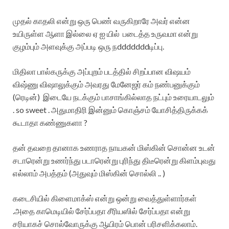
முதல் காதலி என்று ஒரு பெண் வருகிறாரே அவர் என்ன
உயிருள்ள ஆளா இல்லை ஏ ஐ யில் படைத்த உருவமா என்று
குழம்பும் அளவுக்கு அப்படி ஒரு நdddddddடிப்பு.
மிதிலா பால்கருக்கு அப்புறம் படத்தில் சிறப்பான விஷயம்
விஷ்ணு விஷாலுக்கும் அவரது மேனேஜர் கம் நண்பனுக்கும்
(ரெடின்) இடையே நடக்கும் பாசாங்கில்லாத நட்பும் உரையாடலும்
. so sweet . அதுமாதிரி இன்னும் கொஞ்சம் யோசித்திருக்கக்
கூடாதா கண்ணுகளா ?
தன் தவறை தானாக உணராத நாயகன் மிஸ்கின் சொன்ன உடன்
சடாரென்று உணர்ந்து படாரென்று புரிந்து திடீரென்று கிளம்புவது
எல்லாம் அபத்தம் (அதுவும் மிஸ்கின் சொல்லி .. )
கடைசியில் கிளைமாக்ஸ் என்று ஒன்று வைத்துள்ளார்கள்
.அதை காமெடியில் சேர்ப்பதா சீரியஸில் சேர்ப்பதா என்று
சரியாகச் சொல்வோருக்கு ஆயிரம் பொன் பரிசளிக்கலாம்.