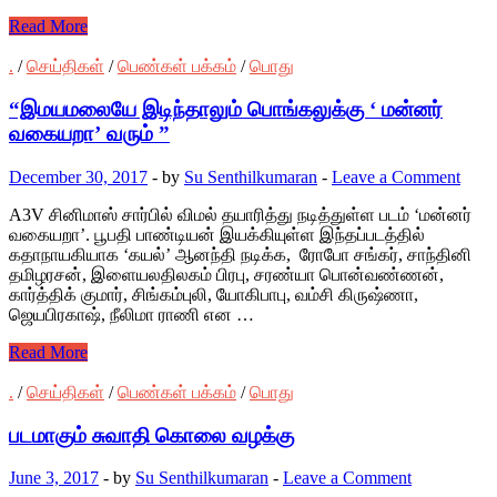
Read More
.
/
செய்திகள்
/
பெண்கள் பக்கம்
/
பொது
“இமயமலையே இடிந்தாலும் பொங்கலுக்கு ‘ மன்னர்
வகையறா’ வரும் ”
December 30, 2017
-
by
Su Senthilkumaran
-
Leave a Comment
A3V சினிமாஸ் சார்பில் விமல் தயாரித்து நடித்துள்ள படம் ‘மன்னர்
வகையறா’. பூபதி பாண்டியன் இயக்கியுள்ள இந்தப்படத்தில்
கதாநாயகியாக ‘கயல்’ ஆனந்தி நடிக்க, ரோபோ சங்கர், சாந்தினி
தமிழரசன், இளையலதிலகம் பிரபு, சரண்யா பொன்வண்ணன்,
கார்த்திக் குமார், சிங்கம்புலி, யோகிபாபு, வம்சி கிருஷ்ணா,
ஜெயபிரகாஷ், நீலிமா ராணி என …
Read More
.
/
செய்திகள்
/
பெண்கள் பக்கம்
/
பொது
படமாகும் சுவாதி கொலை வழக்கு
June 3, 2017
-
by
Su Senthilkumaran
-
Leave a Comment