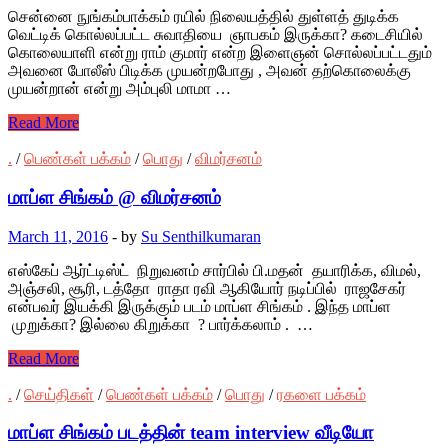
சென்னை நுங்கம்பாக்கம் ரயில் நிலையத்தில் துள்ளத் துடிக்க
வெட்டிக் கொல்லப்பட்ட சுவாதியை ஞாபகம் இருக்கா? கடைசியில்
கொலையாளி என்று ராம் குமார் என்ற இளைஞன் சொல்லப்பட்டதும்
அவனை போலீஸ் பிடிக்க முயன்றபோது , அவன் தற்கொலைக்கு
முயன்றான் என்று அம்புலி மாமா …
Read More
.
/
பெண்கள் பக்கம்
/
பொது
/
விமர்சனம்
மாப்ள சிங்கம் @ விமர்சனம்
March 11, 2016
-
by
Su Senthilkumaran
எஸ்கேப் ஆர்ட்டிஸ்ட் நிறுவனம் சார்பில் பி.மதன் தயாரிக்க, விமல்,
அஞ்சலி, சூரி, டத்தோ ராதா ரவி ஆகியோர் நடிப்பில் ராஜசேகர்
என்பவர் இயக்கி இருக்கும் படம் மாப்ள சிங்கம் . இந்த மாப்ள
முறுக்கா? இல்லை கிறுக்கா ? பார்க்கலாம் . …
Read More
.
/
செய்திகள்
/
பெண்கள் பக்கம்
/
பொது
/
ரகளை பக்கம்
மாப்ள சிங்கம் படத்தின் team interview வீடியோ