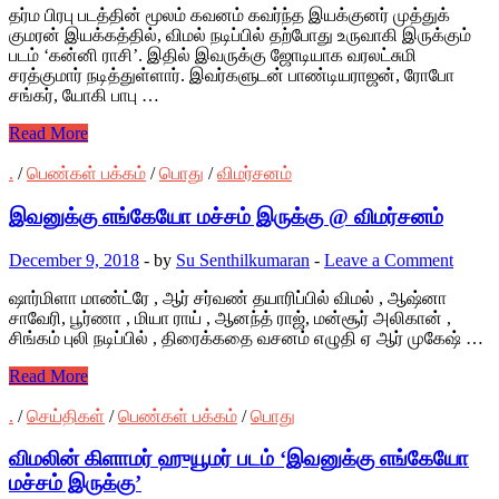
தர்ம பிரபு படத்தின் மூலம் கவனம் கவர்ந்த இயக்குனர் முத்துக்
குமரன் இயக்கத்தில், விமல் நடிப்பில் தற்போது உருவாகி இருக்கும்
படம் ‘கன்னி ராசி’. இதில் இவருக்கு ஜோடியாக வரலட்சுமி
சரத்குமார் நடித்துள்ளார். இவர்களுடன் பாண்டியராஜன், ரோபோ
சங்கர், யோகி பாபு …
Read More
.
/
பெண்கள் பக்கம்
/
பொது
/
விமர்சனம்
இவனுக்கு எங்கேயோ மச்சம் இருக்கு @ விமர்சனம்
December 9, 2018
-
by
Su Senthilkumaran
-
Leave a Comment
ஷார்மிளா மாண்ட்ரே , ஆர் சர்வண் தயாரிப்பில் விமல் , ஆஷ்னா
சாவேரி, பூர்ணா , மியா ராய் , ஆனந்த் ராஜ், மன்சூர் அலிகான் ,
சிங்கம் புலி நடிப்பில் , திரைக்கதை வசனம் எழுதி ஏ ஆர் முகேஷ் …
Read More
.
/
செய்திகள்
/
பெண்கள் பக்கம்
/
பொது
விமலின் கிளாமர் ஹுயூமர் படம் ‘இவனுக்கு எங்கேயோ
மச்சம் இருக்கு’