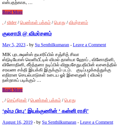
என்பதற்காக, …
Read More
.
/
slider
/
பெண்கள் பக்கம்
/
பொது
/
விமர்சனம்
குலசாமி @ விமர்சனம்
May 5, 2023
-
by
Su Senthilkumaran
-
Leave a Comment
MIK புரடக்ஷன்ஸ் தயாரிப்பில் சஞ்சித் சிவா
ஸ்டுடியோஸ் வெளியீட்டில் விமல் தான்யா ஹோப் , வினோதினி,
வினோதினி, கீர்த்தனா நடிப்பில் விஜயசேதுபதியின் வசனத்தில்
சரவண சக்தி இயக்கி இருக்கும் படம். குடிப்பழக்கத்துக்கு
எதிரான செயல்பாடுகள் உடைய ஓர் இளைஞன் ( விமல்)
நன்றாகப் படிக்கும் …
Read More
.
/
செய்திகள்
/
பெண்கள் பக்கம்
/
பொது
‘தர்ம பிரபு’ இயக்குனரின் ‘ கன்னி ராசி’
August 16, 2019
-
by
Su Senthilkumaran
-
Leave a Comment