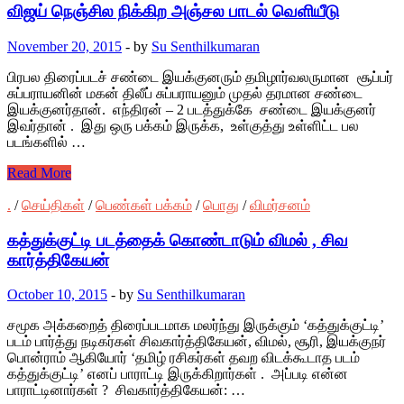
விஜய் நெஞ்சில நிக்கிற அஞ்சல பாடல் வெளியீடு
November 20, 2015
-
by
Su Senthilkumaran
பிரபல திரைப்படச் சண்டை இயக்குனரும் தமிழார்வலருமான சூப்பர்
சுப்பராயனின் மகன் திலீப் சுப்பராயனும் முதல் தரமான சண்டை
இயக்குனர்தான். எந்திரன் – 2 படத்துக்கே சண்டை இயக்குனர்
இவர்தான் . இது ஒரு பக்கம் இருக்க, உள்குத்து உள்ளிட்ட பல
படங்களில் …
Read More
.
/
செய்திகள்
/
பெண்கள் பக்கம்
/
பொது
/
விமர்சனம்
கத்துக்குட்டி படத்தைக் கொண்டாடும் விமல் , சிவ
கார்த்திகேயன்
October 10, 2015
-
by
Su Senthilkumaran
சமூக அக்கறைத் திரைப்படமாக மலர்ந்து இருக்கும் ‘கத்துக்குட்டி’
படம் பார்த்து நடிகர்கள் சிவகார்த்திகேயன், விமல், சூரி, இயக்குநர்
பொன்ராம் ஆகியோர் ‘தமிழ் ரசிகர்கள் தவற விடக்கூடாத படம்
கத்துக்குட்டி’ எனப் பாராட்டி இருக்கிறார்கள் . அப்படி என்ன
பாராட்டினார்கள் ? சிவகார்த்திகேயன்: …