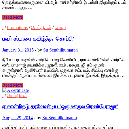
நெருக்கமானவருமான வி.ஆர். நாகேந்திரன் இயக்கி இருக்கும் படம்
காவல் . “ஒரு …
Read More
.
/
Promotions
/
செய்திகள்
/
பொது
பவர் ஸ்டாரை கவிழ்த்த ‘தொப்பி’
January 31, 2015
-
by
Su Senthilkumaran
நிமோ புரடக்ஷன்ஸ் சார்பில் பாலு வெளியிட, ராயல் ஸ்கிரீன்ஸ் சார்பில்
எஸ். பரமராஜ் தயாரிக்க, முரளி ராம் , ரக்ஷா, ஜி.எம்.குமார்,
அருள்தாஸ் ஆகியோர் நடிப்பில், மதுரை சம்பவம், சிவப்பு எனக்கு
பிடிக்கும் ஆகிய படங்களை இயக்கிய யுரேகா இயக்கி இருக்கும் …
Read More
.
/
செய்திகள்
ஏ சான்றிதழ் தரவேண்டிய ‘ஒரு ஊருல ரெண்டு ராஜா’
August 29, 2014
-
by
Su Senthilkumaran
கவர்ச்சி என்ற எல்லையையும் தாண்டி, நடிகை சமந்தா சட்டை