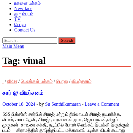
ரகளை பக்கம்
New face
குறும்படம்
TV
பொது
Contact Us
Search
for:
Main Menu
Tag:
vimal
.
/
slider
/
பெண்கள் பக்கம்
/
பொது
/
விமர்சனம்
சார் @ விமர்சனம்
October 18, 2024
-
by
Su Senthilkumaran
-
Leave a Comment
SSS பிக்சர்ஸ் சார்பில் சிராஜ் மற்றும் நிலோஃபர் சிராஜ் தயாரிக்க,
விமல், சாயாதேவி, சிராஜ் , சரவணன் ,ரமா, ஜெயபாலன்,விஜய்
முருகன், சரவண சக்தி, நடிப்பில் போஸ் வெங்கட் இயக்கி இருக்கும்
படம். கிராமத்தில் தாழ்த்தப்பட்ட மக்களைப் படிக்க விடக் கூடாது