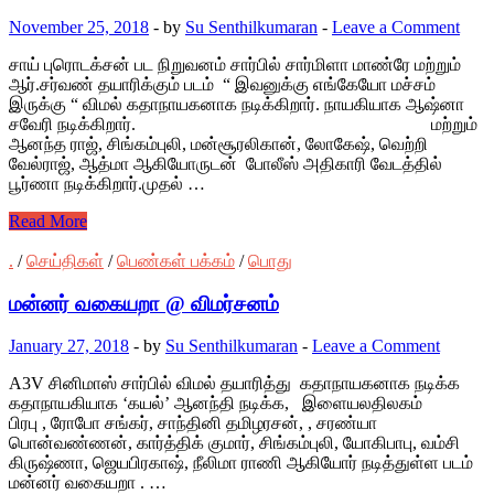
November 25, 2018
-
by
Su Senthilkumaran
-
Leave a Comment
சாய் புரொடக்சன் பட நிறுவனம் சார்பில் சார்மிளா மாண்ரே மற்றும்
ஆர்.சர்வண் தயாரிக்கும் படம் “ இவனுக்கு எங்கேயோ மச்சம்
இருக்கு “ விமல் கதாநாயகனாக நடிக்கிறார். நாயகியாக ஆஷ்னா
சவேரி நடிக்கிறார். மற்றும்
ஆனந்த ராஜ், சிங்கம்புலி, மன்சூரலிகான், லோகேஷ், வெற்றி
வேல்ராஜ், ஆத்மா ஆகியோருடன் போலீஸ் அதிகாரி வேடத்தில்
பூர்ணா நடிக்கிறார்.முதல் …
Read More
.
/
செய்திகள்
/
பெண்கள் பக்கம்
/
பொது
மன்னர் வகையறா @ விமர்சனம்
January 27, 2018
-
by
Su Senthilkumaran
-
Leave a Comment
A3V சினிமாஸ் சார்பில் விமல் தயாரித்து கதாநாயகனாக நடிக்க
கதாநாயகியாக ‘கயல்’ ஆனந்தி நடிக்க, இளையலதிலகம்
பிரபு , ரோபோ சங்கர், சாந்தினி தமிழரசன், , சரண்யா
பொன்வண்ணன், கார்த்திக் குமார், சிங்கம்புலி, யோகிபாபு, வம்சி
கிருஷ்ணா, ஜெயபிரகாஷ், நீலிமா ராணி ஆகியோர் நடித்துள்ள படம்
மன்னர் வகையறா . …