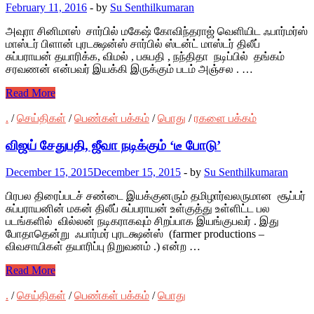
February 11, 2016
-
by
Su Senthilkumaran
அவுரா சினிமாஸ் சார்பில் மகேஷ் கோவிந்தராஜ் வெளியிட ஃபார்மர்ஸ்
மாஸ்டர் பிளான் புரடக்ஷன்ஸ் சார்பில் ஸ்டன்ட் மாஸ்டர் திலீப்
சுப்பராயன் தயாரிக்க, விமல் , பசுபதி , நந்திதா நடிப்பில் தங்கம்
சரவணன் என்பவர் இயக்கி இருக்கும் படம் அஞ்சல . …
Read More
.
/
செய்திகள்
/
பெண்கள் பக்கம்
/
பொது
/
ரகளை பக்கம்
விஜய் சேதுபதி, ஜீவா நடிக்கும் ‘டீ போடு’
December 15, 2015
December 15, 2015
-
by
Su Senthilkumaran
பிரபல திரைப்படச் சண்டை இயக்குனரும் தமிழார்வலருமான சூப்பர்
சுப்பராயனின் மகன் திலீப் சுப்பராயன் உள்குத்து உள்ளிட்ட பல
படங்களில் வில்லன் நடிகராகவும் சிறப்பாக இயங்குபவர் . இது
போதாதென்று ஃபார்மர் புரடக்ஷன்ஸ் (farmer productions –
விவசாயிகள் தயாரிப்பு நிறுவனம் .) என்ற …
Read More
.
/
செய்திகள்
/
பெண்கள் பக்கம்
/
பொது