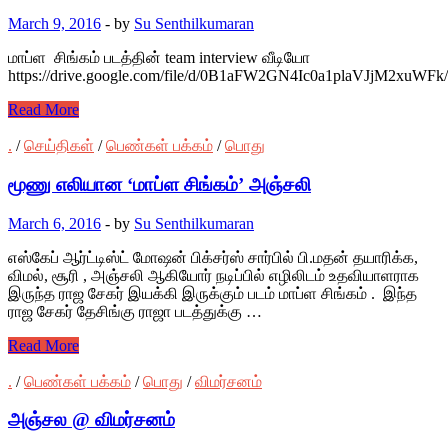
March 9, 2016
-
by
Su Senthilkumaran
மாப்ள சிங்கம் படத்தின் team interview வீடியோ
https://drive.google.com/file/d/0B1aFW2GN4Ic0a1plaVJjM2xuWFk
Read More
.
/
செய்திகள்
/
பெண்கள் பக்கம்
/
பொது
மூணு எலியான ‘மாப்ள சிங்கம்’ அஞ்சலி
March 6, 2016
-
by
Su Senthilkumaran
எஸ்கேப் ஆர்ட்டிஸ்ட் மோஷன் பிக்சர்ஸ் சார்பில் பி.மதன் தயாரிக்க,
விமல், சூரி , அஞ்சலி ஆகியோர் நடிப்பில் எழிலிடம் உதவியாளராக
இருந்த ராஜ சேகர் இயக்கி இருக்கும் படம் மாப்ள சிங்கம் . இந்த
ராஜ சேகர் தேசிங்கு ராஜா படத்துக்கு …
Read More
.
/
பெண்கள் பக்கம்
/
பொது
/
விமர்சனம்
அஞ்சல @ விமர்சனம்